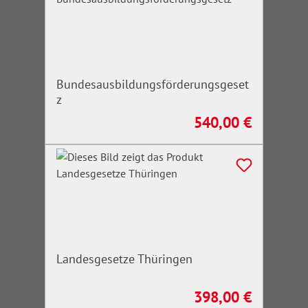
Bundesausbildungsförderungsgeset
z
540,00 €
Regulärer Preis:
Landesgesetze Thüringen
398,00 €
Regulärer Preis: