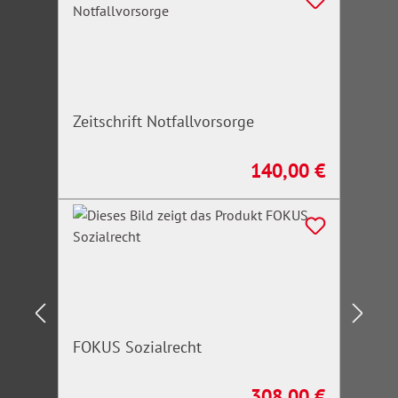
Zeitschrift Notfallvorsorge
140,00 €
Regulärer Preis:
FOKUS Sozialrecht
308,00 €
Regulärer Preis: