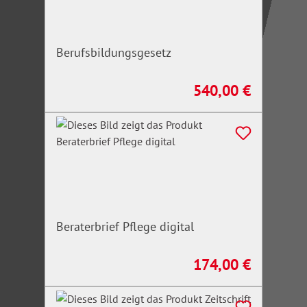
Berufsbildungsgesetz
540,00 €
Regulärer Preis:
Beraterbrief Pflege digital
174,00 €
Regulärer Preis: