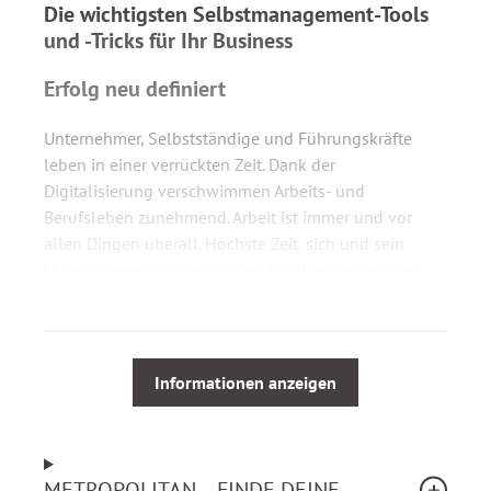
Die wichtigsten Selbstmanagement-Tools
und -Tricks für Ihr Business
Erfolg neu definiert
Unternehmer, Selbstständige und Führungskräfte
leben in einer verrückten Zeit. Dank der
Digitalisierung verschwimmen Arbeits- und
Berufsleben zunehmend. Arbeit ist immer und vor
allen Dingen überall. Höchste Zeit, sich und sein
Unternehmen mit den passenden Werkzeugen neu
aufzustellen.
In diesem Buch verrät der erfolgreiche Unternehmer
Informationen anzeigen
Lars Bobach unter anderem, warum Sie …
interne E-Mails in Ihrem Team komplett
verbieten sollten.
METROPOLITAN – FINDE DEINE