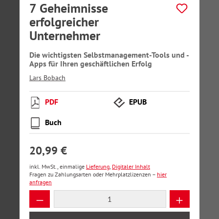
7 Geheimnisse
erfolgreicher
Unternehmer
Die wichtigsten Selbstmanagement-Tools und -
Apps für Ihren geschäftlichen Erfolg
Lars Bobach
PDF
EPUB
Buch
20,99 €
inkl. MwSt., einmalige
Lieferung
,
Digitaler Inhalt
Fragen zu Zahlungsarten oder Mehrplatzlizenzen –
hier
anfragen
Produkt Anzahl: Gib den gewünschten Wer