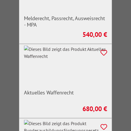
Melderecht, Passrecht, Ausweisrecht
- MPA
540,00 €
Regulärer Preis:
Aktuelles Waffenrecht
680,00 €
Regulärer Preis: