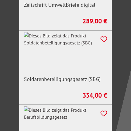
Zeitschrift UmweltBriefe digital
289,00 €
Regulärer Preis:
Soldatenbeteiligungsgesetz (SBG)
334,00 €
Regulärer Preis: