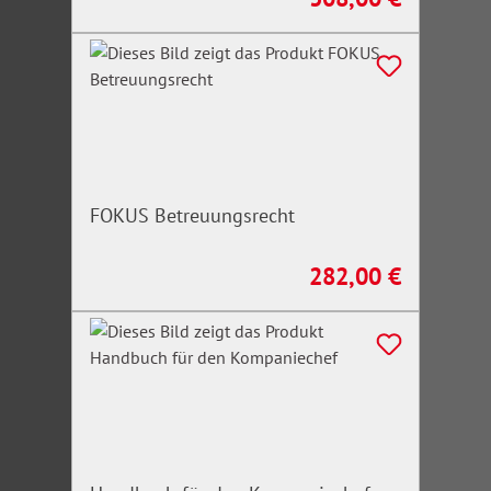
FOKUS Betreuungsrecht
282,00 €
Regulärer Preis: