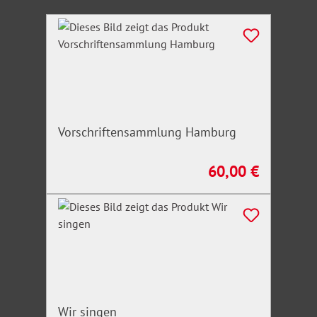
Produktgalerie überspringen
Vorschriftensammlung Hamburg
60,00 €
Regulärer Preis:
Wir singen