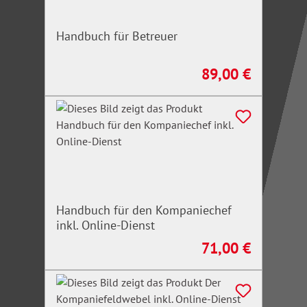
Handbuch für Betreuer
89,00 €
Regulärer Preis:
Handbuch für den Kompaniechef
inkl. Online-Dienst
71,00 €
Regulärer Preis: