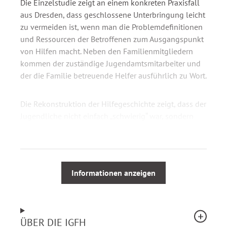
Die Einzelstudie zeigt an einem konkreten Praxisfall
aus Dresden, dass geschlossene Unterbringung leicht
zu vermeiden ist, wenn man die Problemdefinitionen
und Ressourcen der Betroffenen zum Ausgangspunkt
von Hilfen macht. Neben den Familienmitgliedern
kommen der zuständige Jugendamtsmitarbeiter und
der die Familie betreuende Helfer ausführlich zu Wort.
Die Rekonstruktion der Hilfegeschichte zeigt, dass der
Jugendliche nicht einfach „schwierig“ war, sondern
durch die Institutionen „schwieriger“ gemacht wurde.
Die Studie verdeutlicht zudem, dass
sozialpädagogische Diagnostik ein zentrales Element
erfolgreicher Hilfen ist bzw. erst noch werden muss.
Informationen anzeigen
Dieser Titel ist eine Veröffentlichung der
Internationalen Gesellschaft für erzieherische Hilfen
(IGfH).
ÜBER DIE IGFH