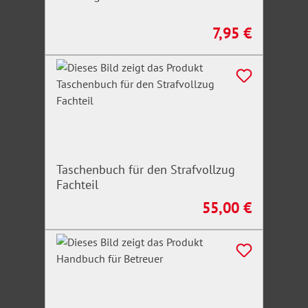
7,95 €
Regulärer Preis:
Taschenbuch für den Strafvollzug
Fachteil
55,00 €
Regulärer Preis: