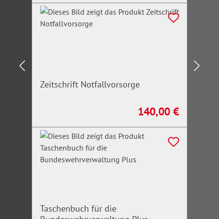
Zeitschrift Notfallvorsorge
140,00 €
Regulärer Preis:
Taschenbuch für die