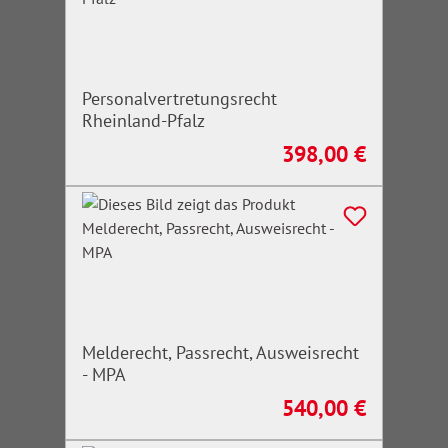
Personalvertretungsrecht
Rheinland-Pfalz
398,00 €
Regulärer Preis:
Melderecht, Passrecht, Ausweisrecht
- MPA
540,00 €
Regulärer Preis: