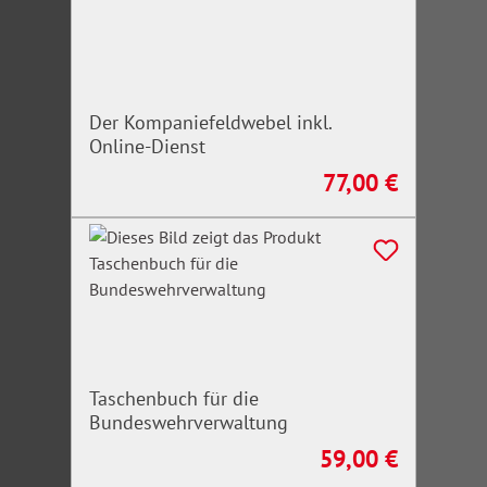
Der Kompaniefeldwebel inkl.
Online-Dienst
77,00 €
Regulärer Preis:
Taschenbuch für die
Bundeswehrverwaltung
59,00 €
Regulärer Preis: