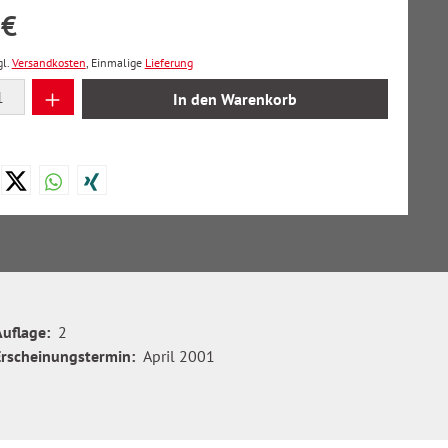
 €
gl.
Versandkosten
, Einmalige
Lieferung
 Anzahl: Gib den gewünschten Wert ein oder
In den Warenkorb
Auflage:
2
Erscheinungstermin:
April 2001