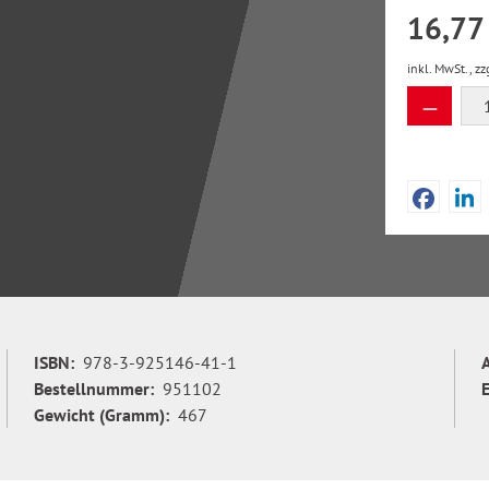
16,77
inkl. MwSt., zz
Produkt
ISBN:
978-3-925146-41-1
Bestellnummer:
951102
Gewicht (Gramm):
467