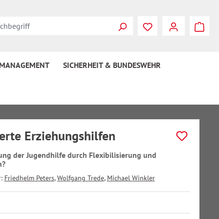
 MANAGEMENT
SICHERHEIT & BUNDESWEHR
ierte Erziehungshilfen
rung der Jugendhilfe durch Flexibilisierung und
n?
r:
Friedhelm Peters
,
Wolfgang Trede
,
Michael Winkler