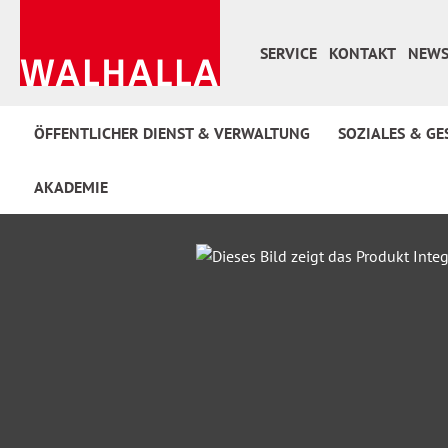
 Hauptinhalt springen
Zur Suche springen
Zur Hauptnavigation springen
SERVICE
KONTAKT
NEWS
ÖFFENTLICHER DIENST & VERWALTUNG
SOZIALES & GE
AKADEMIE
Bildergalerie überspringen