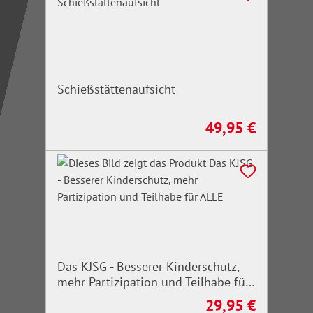
Schießstättenaufsicht
49,95 €
Regulärer Preis:
Das KJSG - Besserer Kinderschutz,
mehr Partizipation und Teilhabe für
ALLE
29,95 €
Regulärer Preis: