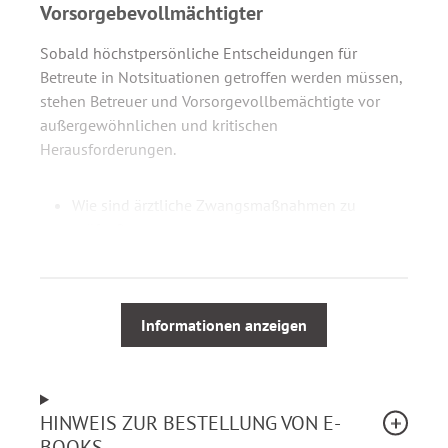
Vorsorgebevollmächtigter
Sobald höchstpersönliche Entscheidungen für
Betreute in Notsituationen getroffen werden müssen,
stehen Betreuer und Vorsorgevollbemächtigte vor
außergewöhnlichen und kritischen
Herausforderungen.
Wie sind ärztliche Zwangsmaßnahmen zu
prüfen?
Wann sind freiheitsentziehende Maßnahmen
angebracht?
Wie lassen sich Behandlungswünsche und der
mutmaßliche Wille feststellen?
Informationen anzeigen
Welche Voraussetzungen gelten für
lebenserhaltende Maßnahmen?
Welche Maßnahmen haben strafrechtliche
HINWEIS ZUR BESTELLUNG VON E-
Folgen?
BOOKS