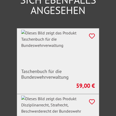
ANGESEHEN
Produktgalerie überspringen
Taschenbuch für die
Bundeswehrverwaltung
59,00 €
Regulärer Preis: