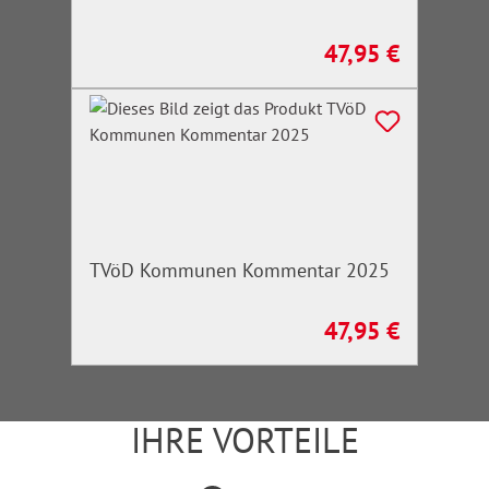
47,95 €
Regulärer Preis:
TVöD Kommunen Kommentar 2025
47,95 €
Regulärer Preis:
IHRE VORTEILE