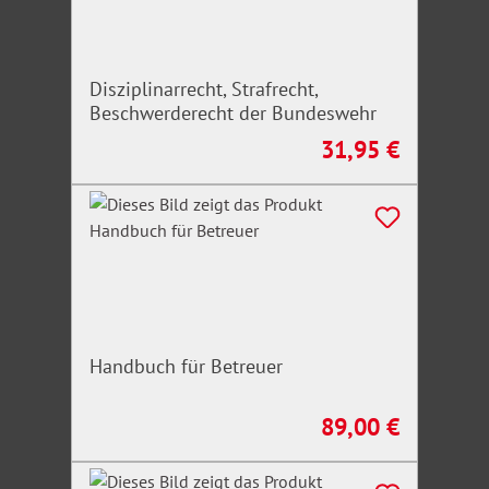
Disziplinarrecht, Strafrecht,
Beschwerderecht der Bundeswehr
31,95 €
Regulärer Preis:
Handbuch für Betreuer
89,00 €
Regulärer Preis: