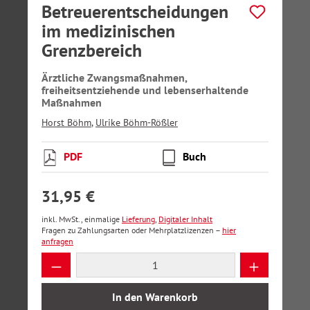
Betreuerentscheidungen
im medizinischen
Grenzbereich
Ärztliche Zwangsmaßnahmen,
freiheitsentziehende und lebenserhaltende
Maßnahmen
Horst Böhm
,
Ulrike Böhm-Rößler
PDF
Buch
31,95 €
inkl. MwSt., einmalige
Lieferung
,
Digitaler Inhalt
Fragen zu Zahlungsarten oder Mehrplatzlizenzen –
hier
anfragen
Produkt Anzahl: Gib den gewünschten Wer
In den Warenkorb