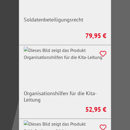
Soldatenbeteiligungsrecht
79,95 €
Regulärer Preis:
Organisationshilfen für die Kita-
Leitung
52,95 €
Regulärer Preis: