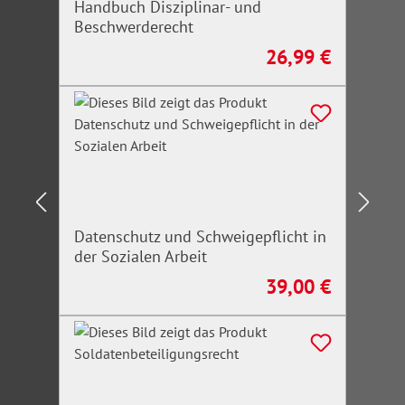
Handbuch Disziplinar- und
Beschwerderecht
26,99 €
Regulärer Preis:
Datenschutz und Schweigepflicht in
der Sozialen Arbeit
39,00 €
Regulärer Preis: