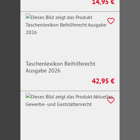
14,95 €
Regulärer Preis:
Taschenlexikon Beihilferecht
Ausgabe 2026
42,95 €
Regulärer Preis: