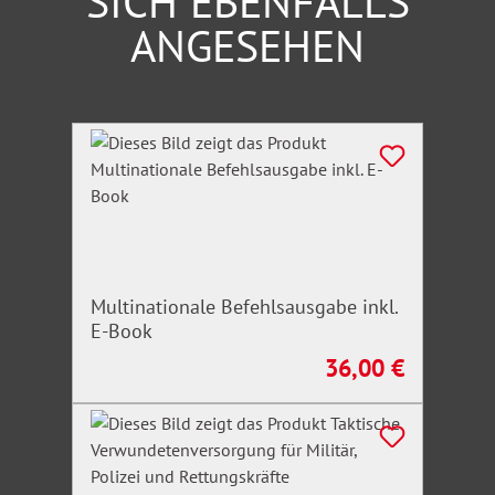
SICH EBENFALLS
ANGESEHEN
Produktgalerie überspringen
Multinationale Befehlsausgabe inkl.
E-Book
36,00 €
Regulärer Preis: