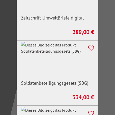
Zeitschrift UmweltBriefe digital
289,00 €
Regulärer Preis:
Soldatenbeteiligungsgesetz (SBG)
334,00 €
Regulärer Preis: