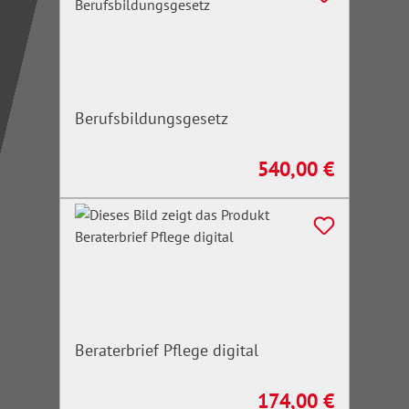
Berufsbildungsgesetz
540,00 €
Regulärer Preis:
Beraterbrief Pflege digital
174,00 €
Regulärer Preis: