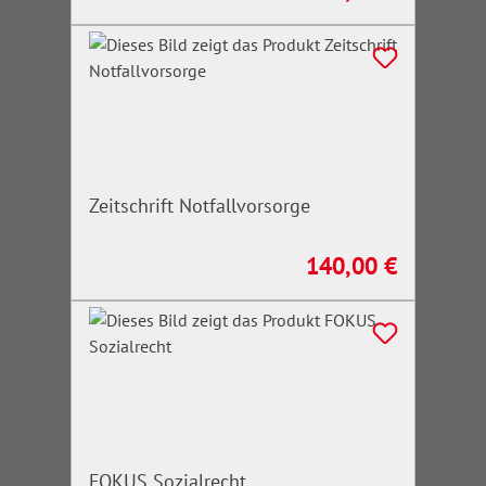
Zeitschrift Notfallvorsorge
140,00 €
Regulärer Preis:
FOKUS Sozialrecht