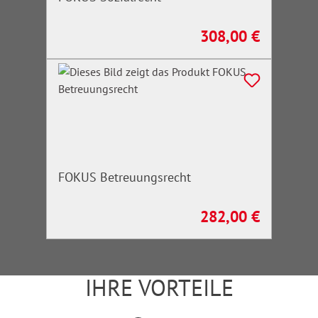
308,00 €
Regulärer Preis:
FOKUS Betreuungsrecht
282,00 €
Regulärer Preis:
IHRE VORTEILE