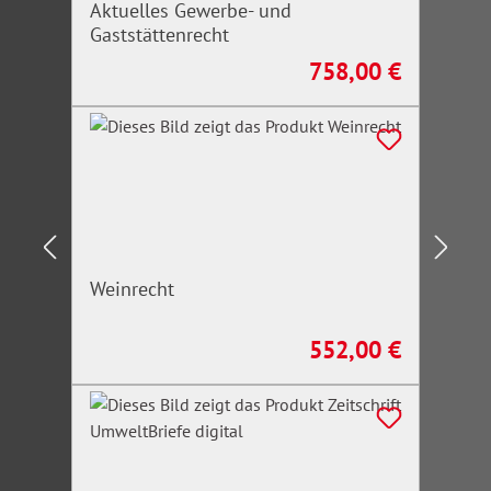
Aktuelles Gewerbe- und
Gaststättenrecht
758,00 €
Regulärer Preis:
Weinrecht
552,00 €
Regulärer Preis: