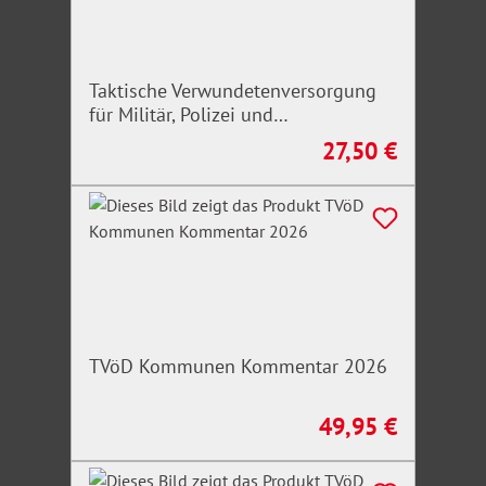
Taktische Verwundetenversorgung
für Militär, Polizei und
Rettungskräfte
27,50 €
Regulärer Preis:
TVöD Kommunen Kommentar 2026
49,95 €
Regulärer Preis: