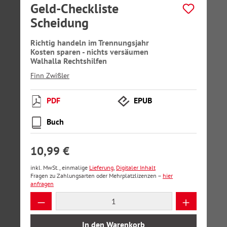
Geld-Checkliste
Scheidung
Richtig handeln im Trennungsjahr
Kosten sparen - nichts versäumen
Walhalla Rechtshilfen
Finn Zwißler
PDF
EPUB
Buch
10,99 €
inkl. MwSt., einmalige
Lieferung
,
Digitaler Inhalt
Fragen zu Zahlungsarten oder Mehrplatzlizenzen –
hier
anfragen
Produkt Anzahl: Gib den gewünschten Wer
In den Warenkorb