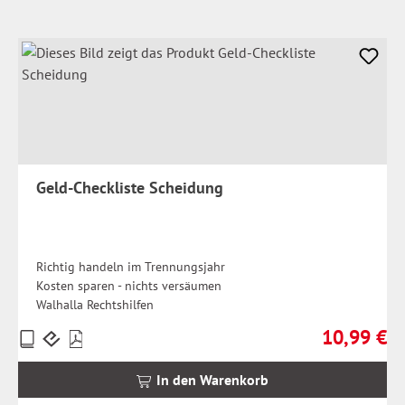
Geld-Checkliste Scheidung
Richtig handeln im Trennungsjahr
Kosten sparen - nichts versäumen
Walhalla Rechtshilfen
10,99 €
Preise
Regulärer Pr
inkl.
MwSt.
In den Warenkorb
zzgl.