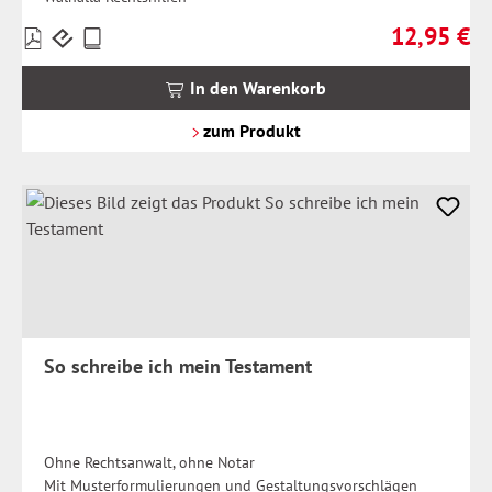
12,95 €
Preise
Regulärer Pr
inkl.
MwSt.
In den Warenkorb
zzgl.
Versandkosten
zum Produkt
So schreibe ich mein Testament
Ohne Rechtsanwalt, ohne Notar
Mit Musterformulierungen und Gestaltungsvorschlägen