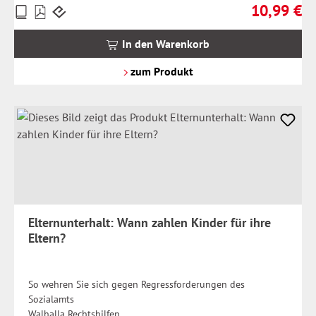
10,99 €
Preise
Regulärer Pr
inkl.
MwSt.
In den Warenkorb
zzgl.
Versandkosten
zum Produkt
Elternunterhalt: Wann zahlen Kinder für ihre
Eltern?
So wehren Sie sich gegen Regressforderungen des
Sozialamts
Walhalla Rechtshilfen