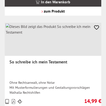
MwSt.
In den Warenkorb
zzgl.
Versandkosten
zum Produkt
So schreibe ich mein Testament
Ohne Rechtsanwalt, ohne Notar
Mit Musterformulierungen und Gestaltungsvorschlägen
Walhalla Rechtshilfen
14,99 €
Preise
Regulärer Pr
inkl.