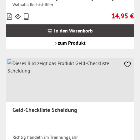
Walhalla Rechtshilfen
14,95 €
Preise
Regulärer Pr
inkl.
MwSt.
In den Warenkorb
zzgl.
Versandkosten
zum Produkt
Geld-Checkliste Scheidung
Richtig handeln im Trennungsjahr