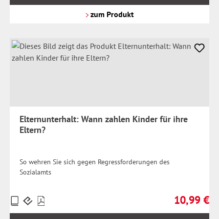
zzgl.
Versandkosten
zum Produkt
Elternunterhalt: Wann zahlen Kinder für ihre
Eltern?
So wehren Sie sich gegen Regressforderungen des
Sozialamts
10,99 €
Preise
Regulärer Pr
inkl.