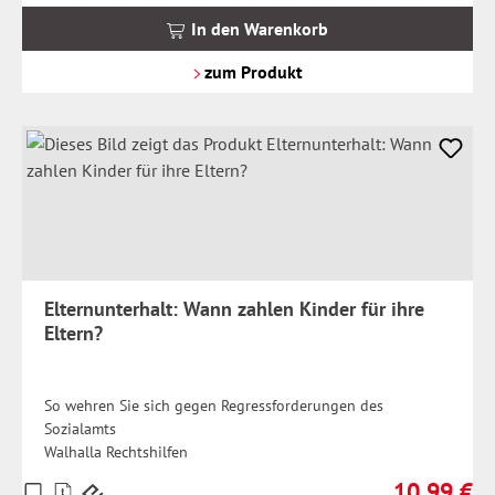
MwSt.
In den Warenkorb
zzgl.
Versandkosten
zum Produkt
Elternunterhalt: Wann zahlen Kinder für ihre
Eltern?
So wehren Sie sich gegen Regressforderungen des
Sozialamts
Walhalla Rechtshilfen
10,99 €
Preise
Regulärer Pr