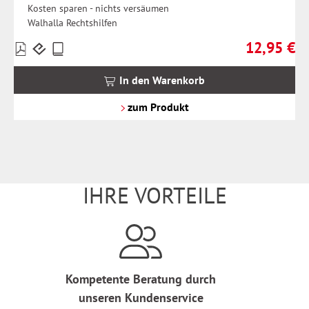
Kosten sparen - nichts versäumen
Walhalla Rechtshilfen
12,95 €
Preise
Regulärer Pr
inkl.
MwSt.
In den Warenkorb
zzgl.
Versandkosten
zum Produkt
IHRE VORTEILE
Kompetente Beratung durch
unseren Kundenservice