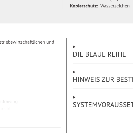
Kopierschutz:
Wasserzeichen
etriebswirtschaftlichen und
DIE BLAUE REIHE
HINWEIS ZUR BES
ndraising
SYSTEMVORAUSSE
brecht
en des Fundraisings, die