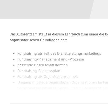
Das Autorenteam stellt in diesem Lehrbuch zum einen die b
organisatorischen Grundlagen dar:
Fundraising als Teil des Dienstleistungsmarketings
Fundraising-Management und -Prozesse
passende Gesellschaftsformen
Fundraising-Businessplan
Fundraising als Organisationseinheit
Umgang mit steuerbegünstigten Organisationen im Fu
Gemeinnützigkeitsrecht, Spendenrecht, Steuerrecht, Er
Zum anderen erläutern sie ausgewählte Formen und Method
zunehmend in der Praxis an Bedeutung gewinnen: