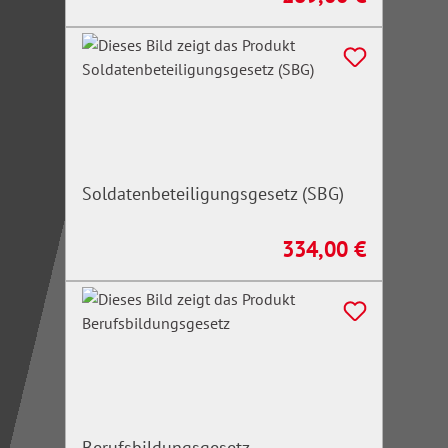
Soldatenbeteiligungsgesetz (SBG)
334,00 €
Regulärer Preis:
Berufsbildungsgesetz