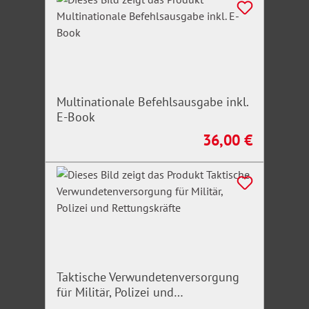
Multinationale Befehlsausgabe inkl.
E-Book
36,00 €
Regulärer Preis:
Taktische Verwundetenversorgung
für Militär, Polizei und
Rettungskräfte