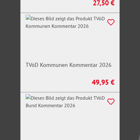
27,50 €
Regulärer Preis:
TVöD Kommunen Kommentar 2026
49,95 €
Regulärer Preis: