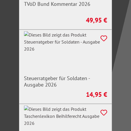
TVöD Bund Kommentar 2026
49,95 €
Regulärer Preis:
Steuerratgeber für Soldaten -
Ausgabe 2026
14,95 €
Regulärer Preis: