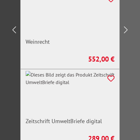
Weinrecht
552,00 €
Regulärer Preis:
Zeitschrift UmweltBriefe digital
289,00 €
Regulärer Preis: