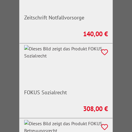
Zeitschrift Notfallvorsorge
140,00 €
Regulärer Preis:
FOKUS Sozialrecht
308,00 €
Regulärer Preis: