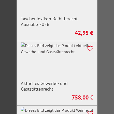
Taschenlexikon Beihilferecht
Ausgabe 2026
42,95 €
Regulärer Preis:
Aktuelles Gewerbe- und
Gaststättenrecht
758,00 €
Regulärer Preis: