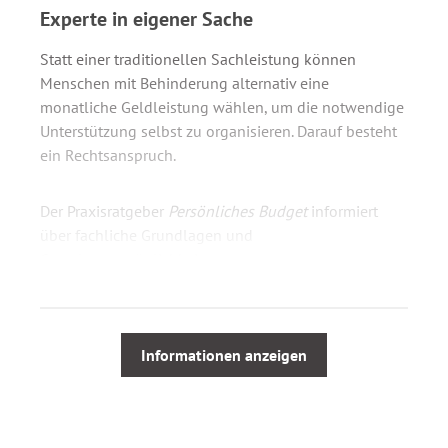
Experte in eigener Sache
Statt einer traditionellen Sachleistung können
Menschen mit Behinderung alternativ eine
monatliche Geldleistung wählen, um die notwendige
Unterstützung selbst zu organisieren. Darauf besteht
ein Rechtsanspruch.
Der Praxisratgeber
Persönliches Budget
informiert
über fachliche Grundlagen und
Gestaltungsmöglichkeiten:
Wer kann ein Persönliches Budget erhalten?
Wofür kann es verwendet werden?
Informationen anzeigen
Wie bemisst sich die Höhe?
Wie läuft das Budgetverfahren ab?
Was ist in der Zielvereinbarung zu regeln?
Wer überwacht die Qualität der Leistung?