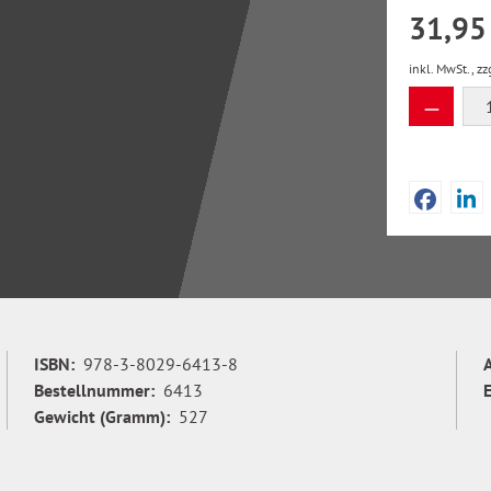
31,95
inkl. MwSt., zz
Produkt
ISBN:
978-3-8029-6413-8
Bestellnummer:
6413
Gewicht (Gramm):
527