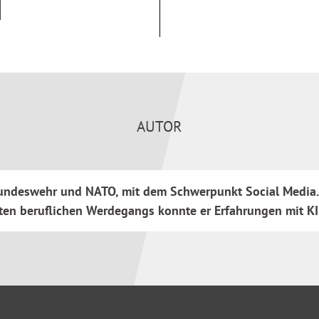
redictive Policing bis hin zu
 Gefahren des Einsatzes von
sprozesse im Bereich der
AUTOR
Polizei und NATO
und Gesellschaft
r Bundeswehr und NATO, mit dem Schwerpunkt Social Media
n KI
en beruflichen Werdegangs konnte er Erfahrungen mit KI i
und Nutzung.
ondern verantwortungsvoll
ft.