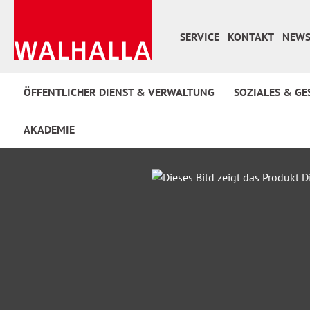
 Hauptinhalt springen
Zur Suche springen
Zur Hauptnavigation springen
SERVICE
KONTAKT
NEWS
ÖFFENTLICHER DIENST & VERWALTUNG
SOZIALES & GE
AKADEMIE
Bildergalerie überspringen