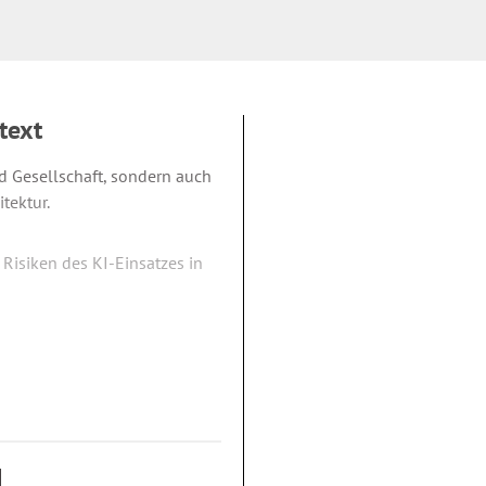
text
nd Gesellschaft, sondern auch
tektur.
Risiken des KI-Einsatzes in