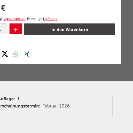
 €
gl.
Versandkosten
, Einmalige
Lieferung
 Anzahl: Gib den gewünschten Wert ein oder
In den Warenkorb
Auflage:
1
Erscheinungstermin:
Februar 2026