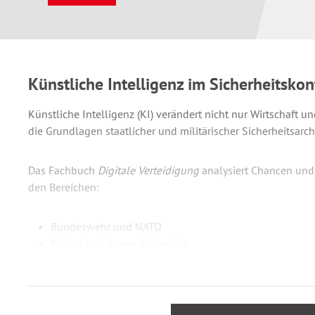
Künstliche Intelligenz im Sicherheitskon
Künstliche Intelligenz (KI) verändert nicht nur Wirtschaft u
die Grundlagen staatlicher und militärischer Sicherheitsarchi
Das Fachbuch
Digitale Verteidigung
analysiert Chancen und 
den Bereichen:
Bundeswehr und NATO
Polizei und innere Sicherheit
Cyberabwehr und Informationssicherheit
Gesellschaftliche Resilienz