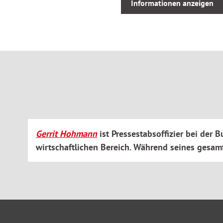
Aktuelle Fallbeispiele von Deepfakes im Ukrainekrieg über P
Informationen anzeigen
autonomen Drohnensystemen zeigen die Möglichkeiten und
KI auf und verdeutlichen, wie KI schon heute Entscheidung
Sicherheit und Verteidigung beeinflusst.
Aus dem Inhalt:
Überblick über technische Grundlagen der KI
Analyse aktueller Anwendungsfelder bei Bundeswehr, 
Darstellung von Chancen und Gefahren für Sicherheit 
Bewertung regulatorischer Rahmenbedingungen
Gerrit Hohmann
ist Pressestabsoffizier bei de
Ethische und rechtliche Fragestellungen im Einsatz vo
wirtschaftlichen Bereich. Während seines gesamt
Orientierung für verantwortungsbewusste Gestaltung 
Das Buch richtet sich an alle, die KI nicht nur verstehen, s
gestalten wollen ob in Uniform, Verwaltung oder Gesellscha