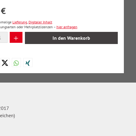
 €
inmalige
Lieferung
,
Digitaler Inhalt
lungsarten oder Mehrplatzlizenzen –
hier anfragen
 Anzahl: Gib den gewünschten Wert ein oder
In den Warenkorb
2017
zeichen)