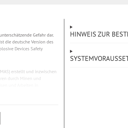
HINWEIS ZUR BES
unterschätzende Gefahr dar.
ist die deutsche Version des
losive Devices Safety
SYSTEMVORAUSSE
MAS) erstellt und inzwischen
ahren durch Minen und
isen und Arbeiten in