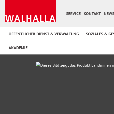
 Hauptinhalt springen
Zur Suche springen
Zur Hauptnavigation springen
SERVICE
KONTAKT
NEWS
ÖFFENTLICHER DIENST & VERWALTUNG
SOZIALES & GE
AKADEMIE
Bildergalerie überspringen