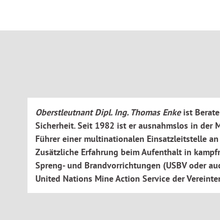
Kontakt mit Landminen, Kampfmitteln und IEDs
Verhalten bei einem Notfall in einem kampfmittelbelas
Umgang mit Explosionen, Anschlägen oder sonstigen u
Munition
Oberstleutnant Dipl. Ing. Thomas Enke
ist Berat
Sicherheit. Seit 1982 ist er ausnahmslos in de
Führer einer multinationalen Einsatzleitstelle 
Zusätzliche Erfahrung beim Aufenthalt in kamp
Spreng- und Brandvorrichtungen (USBV oder auc
United Nations Mine Action Service der Vereinte