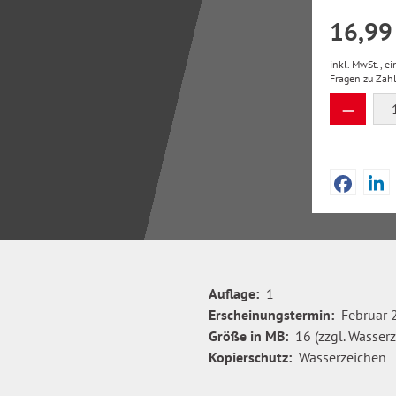
16,99
inkl. MwSt., e
Fragen zu Zah
Produkt
Auflage:
1
Erscheinungstermin:
Februar 
Größe in MB:
16 (zzgl. Wasser
Kopierschutz:
Wasserzeichen