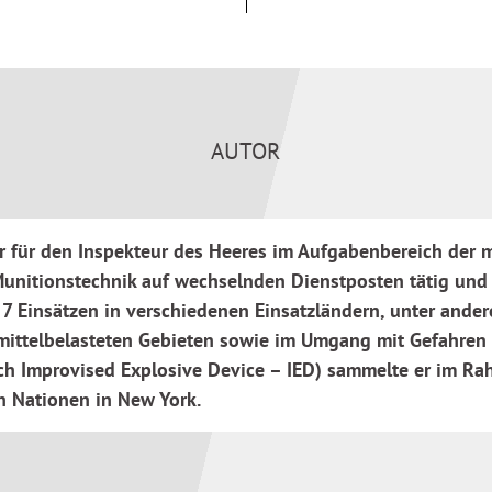
teten Gebiet
nerwarteten Ereignissen mit
AUTOR
er für den Inspekteur des Heeres im Aufgabenbereich der
r Munitionstechnik auf wechselnden Dienstposten tätig un
an 7 Einsätzen in verschiedenen Einsatzländern, unter an
fmittelbelasteten Gebieten sowie im Umgang mit Gefahren
h Improvised Explosive Device – IED) sammelte er im Ra
n Nationen in New York.