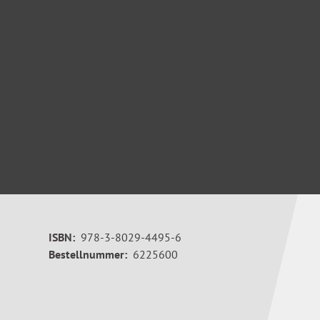
ISBN:
978-3-8029-4495-6
Bestellnummer:
6225600