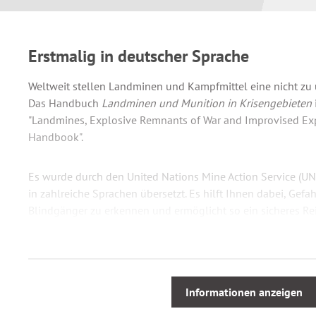
Erstmalig in deutscher Sprache
Weltweit stellen Landminen und Kampfmittel eine nicht zu 
Das Handbuch
Landminen und Munition in Krisengebieten
"Landmines, Explosive Remnants of War and Improvised Exp
Handbook".
Es wurde durch den United Nations Mine Action Service (UN
in zahlreiche Sprachen übersetzt. Es hilft Ihnen dabei, Gef
Blindgänger zu erkennen und ermöglicht so ein sicheres Re
kampfmittelbelasteten Gebieten.
Inhalte auf einen Blick:
Informationen anzeigen
Minenräumen
Beachten von einfachen Sicherheitshinweisen