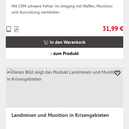
Mit CRM schwere Fehler im Umgang mit Waffen, Munition
und Ausrüstung vermeiden
31,99 €
Preise
Regulärer Pr
inkl.
MwSt.
In den Warenkorb
zzgl.
Versandkosten
zum Produkt
Landminen und Munition in Krisengebieten