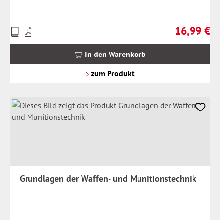
16,99 €
Preise
Regulärer Pr
inkl.
MwSt.
In den Warenkorb
zzgl.
Versandkosten
zum Produkt
Grundlagen der Waffen- und Munitionstechnik