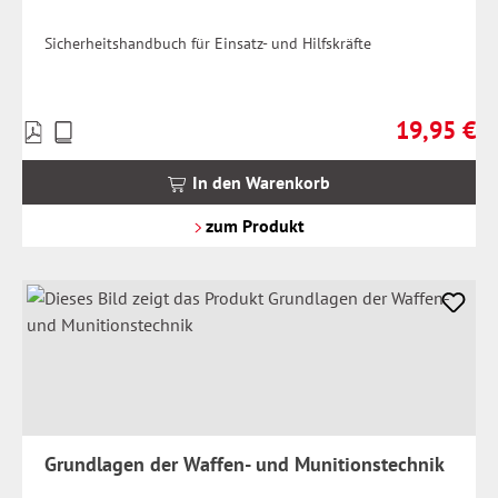
Sicherheitshandbuch für Einsatz- und Hilfskräfte
19,95 €
Preise
Regulärer Pr
inkl.
MwSt.
In den Warenkorb
zzgl.
Versandkosten
zum Produkt
Grundlagen der Waffen- und Munitionstechnik