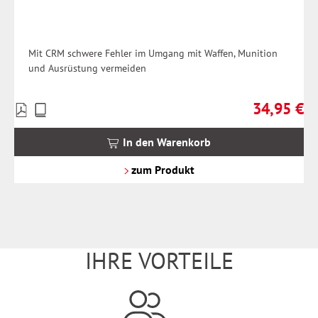
Mit CRM schwere Fehler im Umgang mit Waffen, Munition
und Ausrüstung vermeiden
34,95 €
Preise
Regulärer Pr
inkl.
MwSt.
In den Warenkorb
zzgl.
Versandkosten
zum Produkt
IHRE VORTEILE