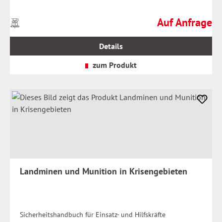
Auf Anfrage
Preise
Regulärer Preis:
inkl.
MwSt.
Details
zzgl.
Versandkosten
zum Produkt
Landminen und Munition in Krisengebieten
Sicherheitshandbuch für Einsatz- und Hilfskräfte