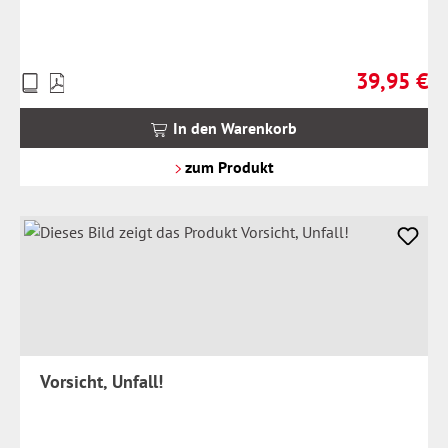
39,95 €
Preise
Regulärer Pr
inkl.
MwSt.
In den Warenkorb
zzgl.
Versandkosten
zum Produkt
Vorsicht, Unfall!