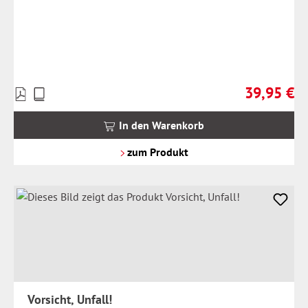
39,95 €
Preise
Regulärer Pr
inkl.
MwSt.
In den Warenkorb
zzgl.
Versandkosten
zum Produkt
Vorsicht, Unfall!