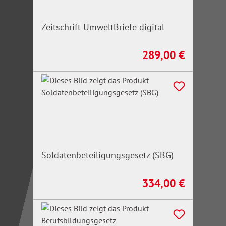
Zeitschrift UmweltBriefe digital
289,00 €
Regulärer Preis:
Soldatenbeteiligungsgesetz (SBG)
334,00 €
Regulärer Preis: