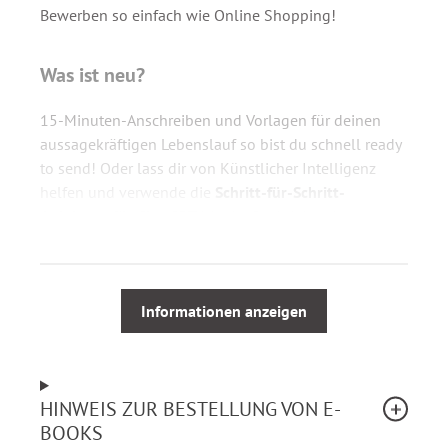
Bewerben so einfach wie Online Shopping!
Was ist neu?
15-Minuten-Anschreiben und Vorlagen für deinen
aussagekräftigen Lebenslauf so bist du schnell ready
to send! Oder lass dir von Künstlicher Intelligenz
helfen und verwende die
Schritt-für-Schritt-
Anleitung für ChatGPT
hier im Buch inklusive
praktischer Beispiele für Prompts!
Bewirb dich von zu Hause, unterwegs mit dem Tablet
Informationen anzeigen
oder Smartphone.
Für wen?
HINWEIS ZUR BESTELLUNG VON E-
Für jeden, der sich zeitgemäß und einfach bewerben
BOOKS