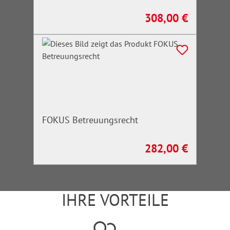
308,00 €
Regulärer Preis:
FOKUS Betreuungsrecht
282,00 €
Regulärer Preis:
IHRE VORTEILE