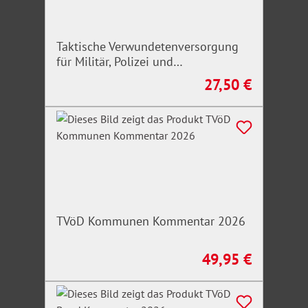
Taktische Verwundetenversorgung
für Militär, Polizei und
Rettungskräfte
27,50 €
Regulärer Preis:
TVöD Kommunen Kommentar 2026
49,95 €
Regulärer Preis: