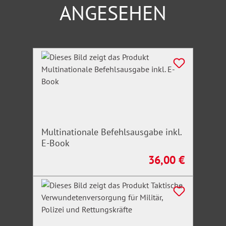
ANGESEHEN
Produktgalerie überspringen
Multinationale Befehlsausgabe inkl.
E-Book
36,00 €
Regulärer Preis: