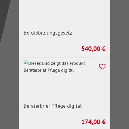
Berufsbildungsgesetz
540,00 €
Regulärer Preis:
Beraterbrief Pflege digital
174,00 €
Regulärer Preis: