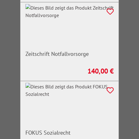
Zeitschrift Notfallvorsorge
140,00 €
Regulärer Preis:
FOKUS Sozialrecht