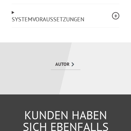
will. Ob Young Professional oder Wiedereinsteiger
eine unkomplizierte Gebrauchsanleitung für deine
Bewerbung.
SYSTEMVORAUSSETZUNGEN
Vorwissen?
Keines!
Aufgebaut nach der Micro-Learning-Methode: In
AUTOR
kleinen Units zum großen Bewerbungserfolg!
KUNDEN HABEN
SICH EBENFALLS