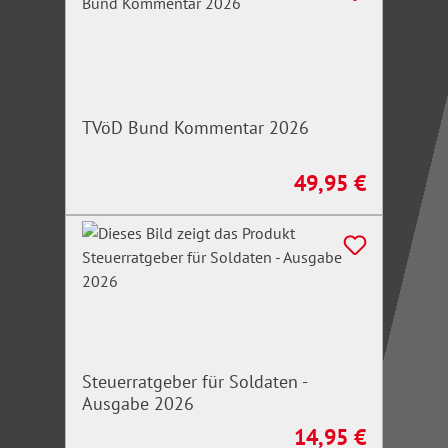
TVöD Bund Kommentar 2026
49,95 €
Regulärer Preis:
Steuerratgeber für Soldaten -
Ausgabe 2026
14,95 €
Regulärer Preis: