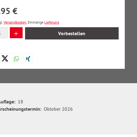
,95 €
gl.
Versandkosten
, Einmalige
Lieferung
 Anzahl: Gib den gewünschten Wert ein oder
Vorbestellen
Auflage:
18
Erscheinungstermin:
Oktober 2026