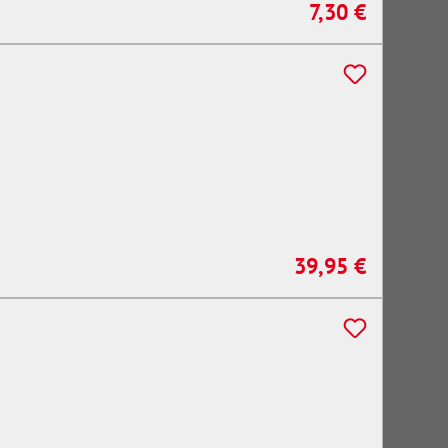
7,30 €
Regulärer Preis:
39,95 €
Regulärer Preis: