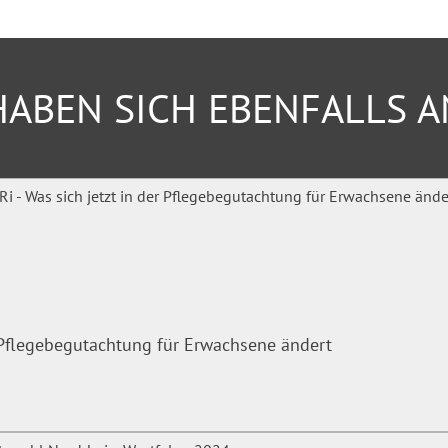
ermögensbildung
ABEN SICH EBENFALLS 
e, Anwärterinnen und
rtrauenspersonen im
verantwortliche.
talen Zugriff auf die Inhalte.
omepage des Verlages
r Pflegebegutachtung für Erwachsene ändert