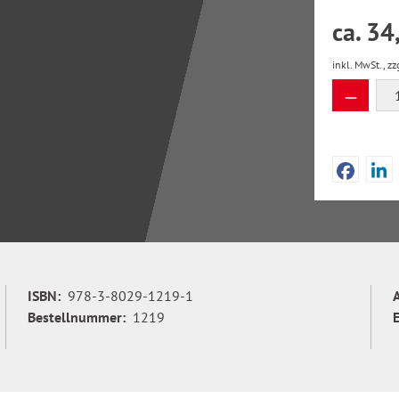
ca. 34
inkl. MwSt., zz
Produkt
ISBN:
978-3-8029-1219-1
Bestellnummer:
1219