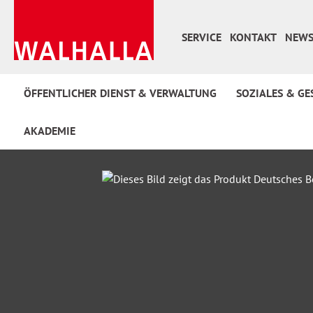
 Hauptinhalt springen
Zur Suche springen
Zur Hauptnavigation springen
SERVICE
KONTAKT
NEWS
ÖFFENTLICHER DIENST & VERWALTUNG
SOZIALES & GE
AKADEMIE
Bildergalerie überspringen