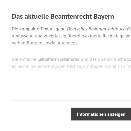
Das aktuelle Beamtenrecht Bayern
Die kompakte Textausgabe
Deutsches Beamten-Jahrbuch B
umfassend und zuverlässig über die aktuelle Rechtslage am 
Verhandlungen sowie unterwegs.
Die einfache
Leitziffernsystematik
und das übersichtliche
S
es leicht, die einschlägigen Rechtsgrundlagen schnell zu fi
I Statusrecht
II Laufbahnrecht, Ausbildung
III Besoldung
IV Versorgung
V Personalvertretung
Informationen anzeigen
VI Reise- und Umzugskosten, Trennungsgeld
VII Beihilfe, Fürsorge