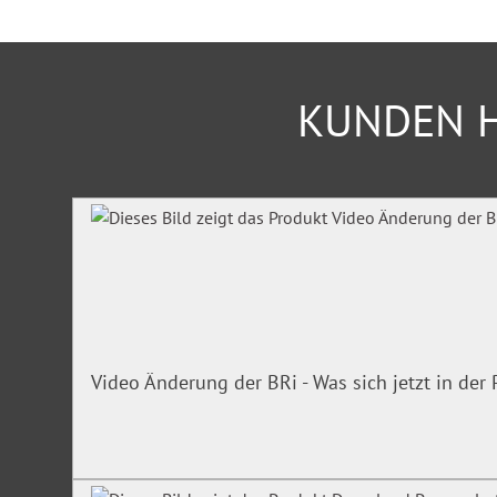
VIII Soziale Schutzvorschriften, Familienförderung, V
IX Verfassung, Verwaltungsrecht
X Allgemeine Schutzvorschriften
KUNDEN H
Das handliche Nachschlagewerk für Beamtinnen und Beamt
Anwärter, Versorgungsempfänger und -empfängerinnen, Ve
öffentlichen Dienst, Personalratsmitglieder sowie Führungs
Produktgalerie überspringen
Jetzt mit 3-monatigen Testzugang zum Online-Dienst:
Erstmals erhalten Sie parallel zum Druckwerk auch einen digi
Der Online-Dienst ist orts- und zeitunabhängig über die H
aufrufbar.
Video Änderung der BRi - Was sich jetzt in de