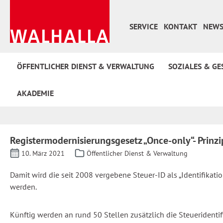
 Hauptinhalt springen
Zur Suche springen
Zur Hauptnavigation springen
SERVICE
KONTAKT
NEWS
ÖFFENTLICHER DIENST & VERWALTUNG
SOZIALES & GE
AKADEMIE
Registermodernisierungsgesetz „Once-only“- Prinz
10. März 2021
Öffentlicher Dienst & Verwaltung
Damit wird die seit 2008 vergebene Steuer-ID als „Identifika
werden.
Künftig werden an rund 50 Stellen zusätzlich die Steueridenti