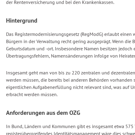
der Rentenversicherung und bei den Krankenkassen.
Hintergrund
Das Registermodernisierungsgesetz (RegModG) erlaubt einen wes
Bürgern in der Verwaltung recht gering ausgeprägt. Wenn die
Geburtsdatum und -ort. Insbesondere Namen besitzen jedoch ei
Übertragungsfehlern, Namensänderungen infolge von Heirate
Insgesamt geht man von bis zu 220 zentralen und dezentralen 
werden müssen, die bereits bei anderen Behörden vorhanden s
eigentlichen Aufgabenerfüllung nicht relevant sind, was auf 
erbracht werden müssen.
Anforderungen aus dem OZG
In Bund, Ländern und Kommunen gibt es insgesamt etwa 575 Ve
registerübergreifendes Identitätsmanagement wäre dies schwe