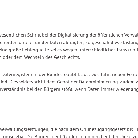
entlichen Schritt bei der Digitalisierung der öffentlichen Verwal
 Behörden untereinander Daten abfragten, so geschah diese bisl
ne große Fehlerquelle sei es wegen unterschiedlicher Transkripti
n oder dem Wechseln des Geschlechts.
Datenregistern in der Bundesrepublik aus. Dies führt neben Fehl
ind. Dies widerspricht dem Gebot der Datenminimierung. Zudem we
Unverständnis bei den Bürgern stößt, wenn Daten immer wieder an
rwaltungsleistungen, die nach dem Onlinezugangsgesetz bis Ende
r umsetzbar. Die Bürger-Identifikationsnummer dient der Umsetz