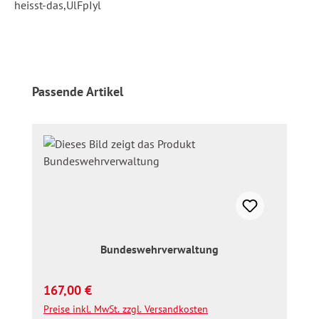
heisst-das,UlFpIyl
Produktgalerie überspringen
Passende Artikel
Bundeswehrverwaltung
Regulärer Preis:
167,00 €
Preise inkl. MwSt. zzgl. Versandkosten