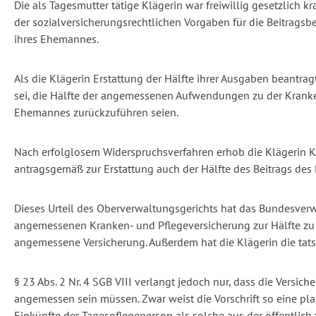
Die als Tagesmutter tätige Klägerin war freiwillig gesetzlich
der sozialversicherungsrechtlichen Vorgaben für die Beitrag
ihres Ehemannes.
Als die Klägerin Erstattung der Hälfte ihrer Ausgaben beantrag
sei, die Hälfte der angemessenen Aufwendungen zu der Kranken
Ehemannes zurückzuführen seien.
Nach erfolglosem Widerspruchsverfahren erhob die Klägerin Kl
antragsgemäß zur Erstattung auch der Hälfte des Beitrags des 
Dieses Urteil des Oberverwaltungsgerichts hat das Bundesverw
angemessenen Kranken- und Pflegeversicherung zur Hälfte zu ers
angemessene Versicherung. Außerdem hat die Klägerin die tat
§ 23 Abs. 2 Nr. 4 SGB VIII verlangt jedoch nur, dass die Ver
angemessen sein müssen. Zwar weist die Vorschrift so eine pl
Einkünfte der Tagespflegeperson als solche aus der öffentlich 