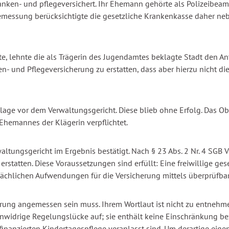
 kranken- und pflegeversichert. Ihr Ehemann gehörte als Polizeibe
sbemessung berücksichtigte die gesetzliche Krankenkasse daher 
te, lehnte die als Trägerin des Jugendamtes beklagte Stadt den Ant
- und Pflegeversicherung zu erstatten, dass aber hierzu nicht 
age vor dem Verwaltungsgericht. Diese blieb ohne Erfolg. Das Ob
Ehemannes der Klägerin verpflichtet.
altungsgericht im Ergebnis bestätigt. Nach § 23 Abs. 2 Nr. 4 SGB
tatten. Diese Voraussetzungen sind erfüllt: Eine freiwillige ges
sächlichen Aufwendungen für die Versicherung mittels überprüfb
sicherung angemessen sein muss. Ihrem Wortlaut ist nicht zu ent
anwidrige Regelungslücke auf; sie enthält keine Einschränkung b
finanzierten Kindertagespflege veranlasst sind. Um derartige eigen