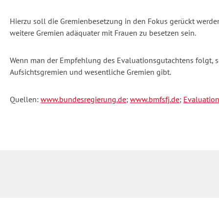
Hierzu soll die Gremienbesetzung in den Fokus gerückt werden
weitere Gremien adäquater mit Frauen zu besetzen sein.
Wenn man der Empfehlung des Evaluationsgutachtens folgt, s
Aufsichtsgremien und wesentliche Gremien gibt.
Quellen:
www.bundesregierung.de
;
www.bmfsfj.de
;
Evaluatio