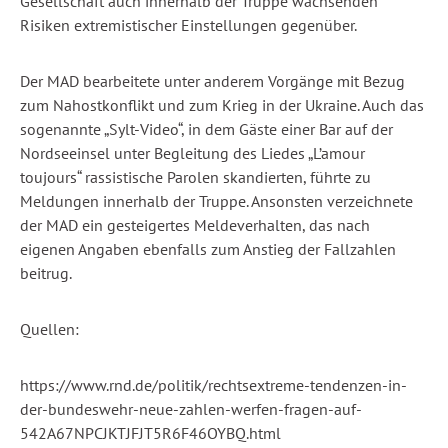
Gesellschaft auch innerhalb der Truppe wachsenden
Risiken extremistischer Einstellungen gegenüber.
Der MAD bearbeitete unter anderem Vorgänge mit Bezug
zum Nahostkonflikt und zum Krieg in der Ukraine. Auch das
sogenannte „Sylt-Video“, in dem Gäste einer Bar auf der
Nordseeinsel unter Begleitung des Liedes „L’amour
toujours“ rassistische Parolen skandierten, führte zu
Meldungen innerhalb der Truppe. Ansonsten verzeichnete
der MAD ein gesteigertes Meldeverhalten, das nach
eigenen Angaben ebenfalls zum Anstieg der Fallzahlen
beitrug.
Quellen:
https://www.rnd.de/politik/rechtsextreme-tendenzen-in-
der-bundeswehr-neue-zahlen-werfen-fragen-auf-
542A67NPCJKTJFJT5R6F46OYBQ.html