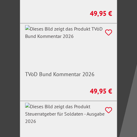
49,95 €
Regulärer Preis:
TVöD Bund Kommentar 2026
49,95 €
Regulärer Preis: