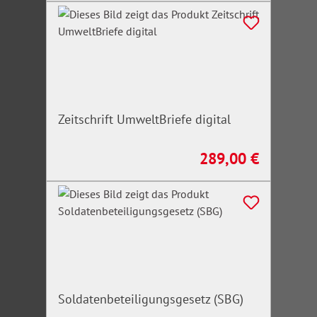
Zeitschrift UmweltBriefe digital
289,00 €
Regulärer Preis:
Soldatenbeteiligungsgesetz (SBG)