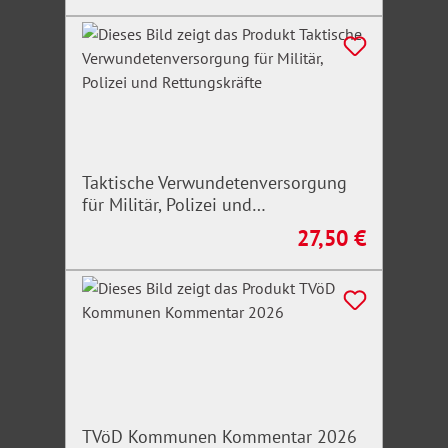
Taktische Verwundetenversorgung
für Militär, Polizei und
Rettungskräfte
27,50 €
Regulärer Preis:
TVöD Kommunen Kommentar 2026