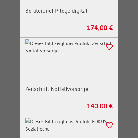
Beraterbrief Pflege digital
174,00 €
Regulärer Preis:
Zeitschrift Notfallvorsorge
140,00 €
Regulärer Preis: