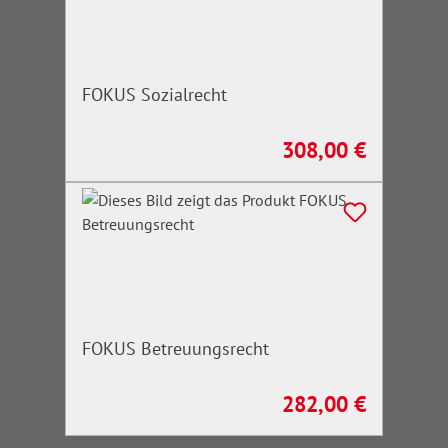
FOKUS Sozialrecht
308,00 €
Regulärer Preis:
FOKUS Betreuungsrecht
282,00 €
Regulärer Preis: