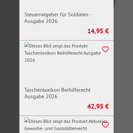
Steuerratgeber für Soldaten -
Ausgabe 2026
14,95 €
Regulärer Preis:
Taschenlexikon Beihilferecht
Ausgabe 2026
42,95 €
Regulärer Preis: