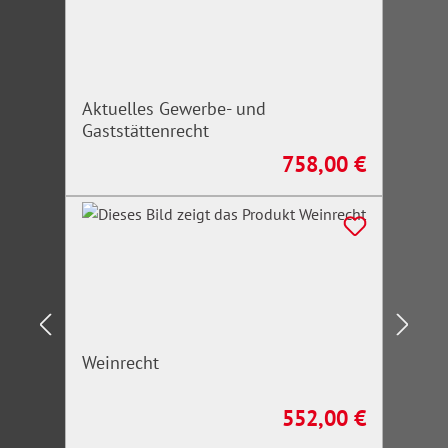
Aktuelles Gewerbe- und
Gaststättenrecht
758,00 €
Regulärer Preis:
Weinrecht
552,00 €
Regulärer Preis: