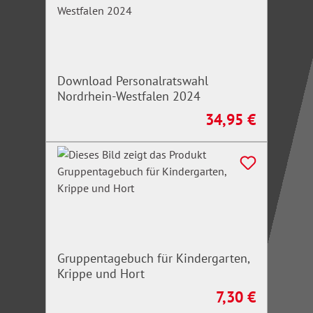
Download Personalratswahl
Nordrhein-Westfalen 2024
34,95 €
Regulärer Preis:
Gruppentagebuch für Kindergarten,
Krippe und Hort
7,30 €
Regulärer Preis: