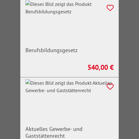
Berufsbildungsgesetz
540,00 €
Regulärer Preis:
Aktuelles Gewerbe- und
Gaststättenrecht