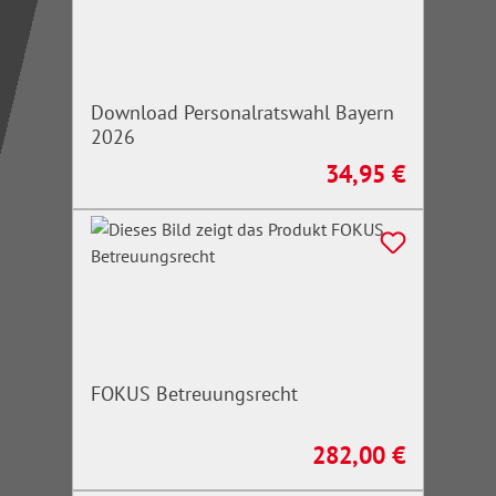
Download Personalratswahl Bayern
2026
34,95 €
Regulärer Preis:
FOKUS Betreuungsrecht
282,00 €
Regulärer Preis: