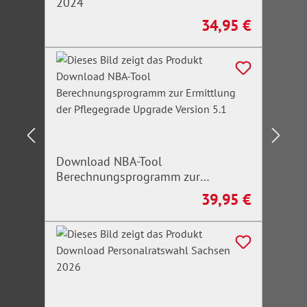
2024
34,95 €
Regulärer Preis:
Download NBA-Tool
Berechnungsprogramm zur
Ermittlung der Pflegegrade Upgrade
39,95 €
Regulärer Preis:
Version 5.1