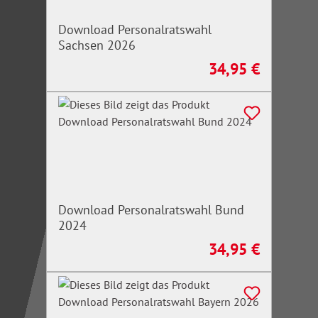
Download Personalratswahl
Sachsen 2026
34,95 €
Regulärer Preis:
Download Personalratswahl Bund
2024
34,95 €
Regulärer Preis: