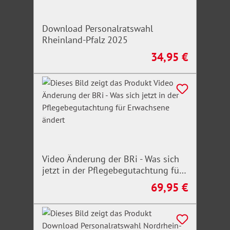
Download Personalratswahl
Rheinland-Pfalz 2025
34,95 €
Regulärer Preis:
Video Änderung der BRi - Was sich
jetzt in der Pflegebegutachtung für
Erwachsene ändert
69,95 €
Regulärer Preis: