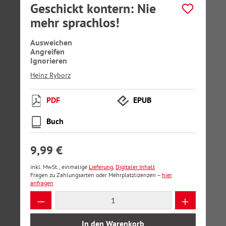
Geschickt kontern: Nie
mehr sprachlos!
Ausweichen
Angreifen
Ignorieren
Heinz Ryborz
PDF
EPUB
Buch
9,99 €
inkl. MwSt., einmalige
Lieferung
,
Digitaler Inhalt
Fragen zu Zahlungsarten oder Mehrplatzlizenzen –
hier
anfragen
Produkt Anzahl: Gib den gewünschten Wer
In den Warenkorb