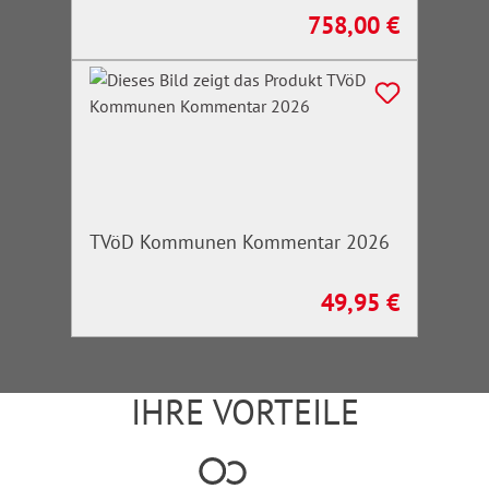
758,00 €
Regulärer Preis:
TVöD Kommunen Kommentar 2026
49,95 €
Regulärer Preis:
IHRE VORTEILE