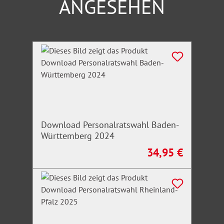
ANGESEHEN
Produktgalerie überspringen
Download Personalratswahl Baden-
Württemberg 2024
34,95 €
Regulärer Preis: