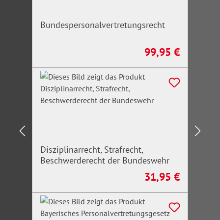
Bundespersonalvertretungsrecht
99,95 €
Regulärer Preis:
Disziplinarrecht, Strafrecht,
Beschwerderecht der Bundeswehr
31,95 €
Regulärer Preis: