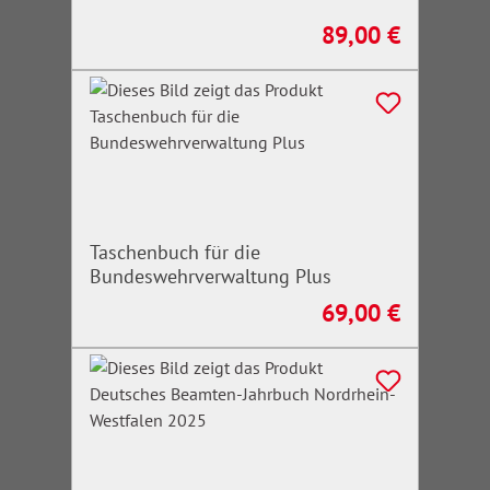
89,00 €
Regulärer Preis:
Taschenbuch für die
Bundeswehrverwaltung Plus
69,00 €
Regulärer Preis: