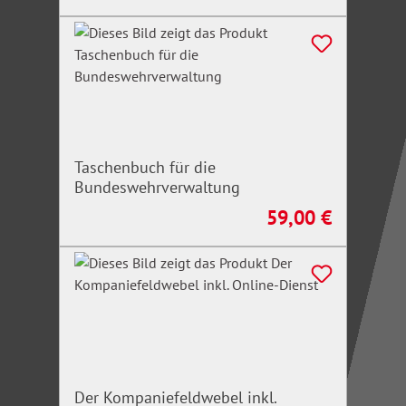
Taschenbuch für die
Bundeswehrverwaltung
59,00 €
Regulärer Preis:
Der Kompaniefeldwebel inkl.