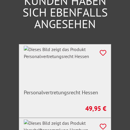
KUNDEN HABEN
SICH EBENFALLS
ANGESEHEN
Produktgalerie überspringen
Personalvertretungsrecht Hessen
49,95 €
Regulärer Preis: