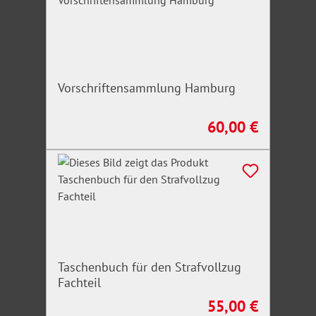
Vorschriftensammlung Hamburg
60,00 €
Regulärer Preis:
Taschenbuch für den Strafvollzug
Fachteil
55,00 €
Regulärer Preis: