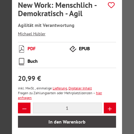
New Work: Menschlich -
Demokratisch - Agil
Agilität mit Verantwortung
Michael Hübler
PDF
EPUB
Buch
20,99 €
inkl. MwSt., einmalige
Lieferung
,
Digitaler Inhalt
Fragen zu Zahlungsarten oder Mehrplatzlizenzen –
hier
anfragen
Produkt Anzahl: Gib den gewünschten Wer
In den Warenkorb