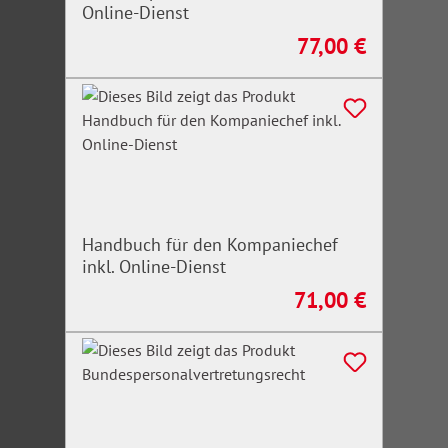
Online-Dienst
77,00 €
Regulärer Preis:
Handbuch für den Kompaniechef
inkl. Online-Dienst
71,00 €
Regulärer Preis: