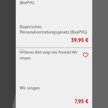
Bayerisches
Personalvertretungsgesetz (BayPVG)
39,95 €
Regulärer Preis:
Wir singen
7,95 €
Regulärer Preis: