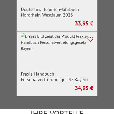
Deutsches Beamten-Jahrbuch
Nordrhein-Westfalen 2025
33,95 €
Regulärer Preis:
Praxis-Handbuch
Personalvertretungsgesetz Bayern
34,95 €
Regulärer Preis:
IHRE VORTEILE