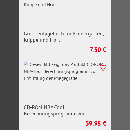
Gruppentagebuch für Kindergarten,
Krippe und Hort
7,30 €
Regulärer Preis:
CD-ROM NBA-Tool
Berechnungsprogramm zur
Ermittlung der Pflegegrade
39,95 €
Regulärer Preis: