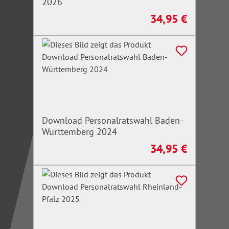
2026
34,95 €
Regulärer Preis:
Download Personalratswahl Baden-
Württemberg 2024
34,95 €
Regulärer Preis: