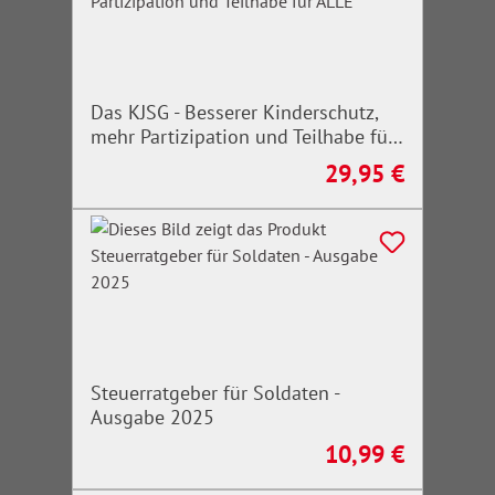
Das KJSG - Besserer Kinderschutz,
mehr Partizipation und Teilhabe für
ALLE
29,95 €
Regulärer Preis:
Steuerratgeber für Soldaten -
Ausgabe 2025
10,99 €
Regulärer Preis: