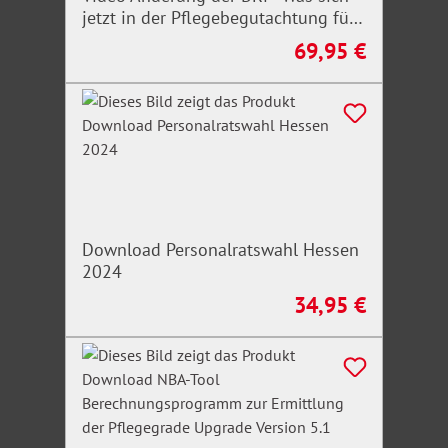
jetzt in der Pflegebegutachtung für
Erwachsene ändert
69,95 €
Regulärer Preis:
Download Personalratswahl Hessen
2024
34,95 €
Regulärer Preis: