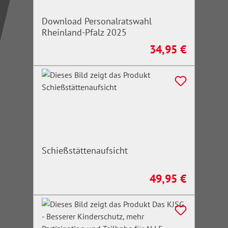
Download Personalratswahl
Rheinland-Pfalz 2025
34,95 €
Regulärer Preis:
Schießstättenaufsicht
49,95 €
Regulärer Preis: