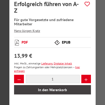
Erfolgreich führen von A-
Z
Für gute Vorgesetzte und zufriedene
Mitarbeiter
Hans-Jürgen Kratz
PDF
EPUB
13,99 €
inkl. MwSt., einmalige
Lieferung
,
Digitaler Inhalt
Fragen zu Zahlungsarten oder Mehrplatzlizenzen –
hier
anfragen
Produkt Anzahl: Gib den gewünschten Wer
In den Warenkorb