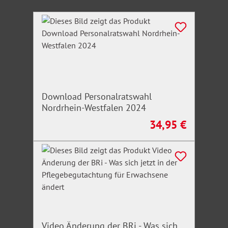
Produktgalerie überspringen
Download Personalratswahl
Nordrhein-Westfalen 2024
34,95 €
Regulärer Preis:
Video Änderung der BRi - Was sich