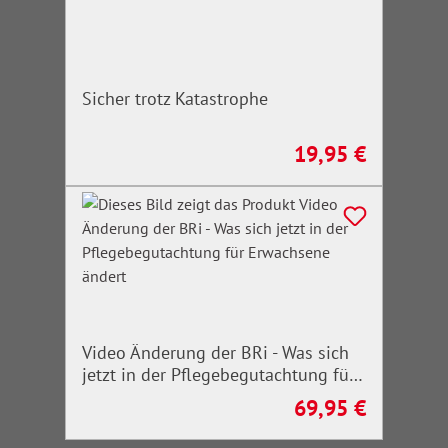
Sicher trotz Katastrophe
19,95 €
Regulärer Preis:
Video Änderung der BRi - Was sich
jetzt in der Pflegebegutachtung für
Erwachsene ändert
69,95 €
Regulärer Preis: