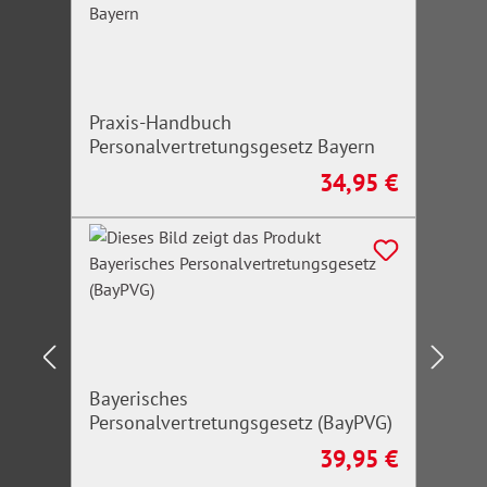
Praxis-Handbuch
Personalvertretungsgesetz Bayern
34,95 €
Regulärer Preis:
Bayerisches
Personalvertretungsgesetz (BayPVG)
39,95 €
Regulärer Preis: