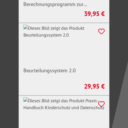
Berechnungsprogramm zur
Ermittlung der Pflegegrade
39,95 €
Regulärer Preis:
Beurteilungssystem 2.0
29,95 €
Regulärer Preis: