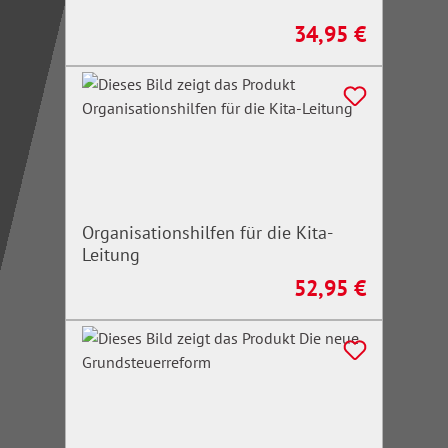
34,95 €
Regulärer Preis:
Organisationshilfen für die Kita-
Leitung
52,95 €
Regulärer Preis: