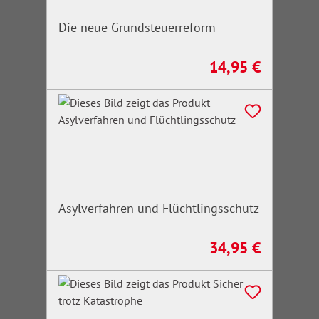
Die neue Grundsteuerreform
14,95 €
Regulärer Preis:
Asylverfahren und Flüchtlingsschutz
34,95 €
Regulärer Preis: