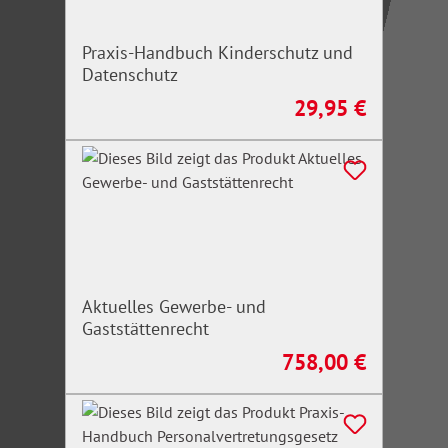
Praxis-Handbuch Kinderschutz und
Datenschutz
29,95 €
Regulärer Preis:
Aktuelles Gewerbe- und
Gaststättenrecht
758,00 €
Regulärer Preis: