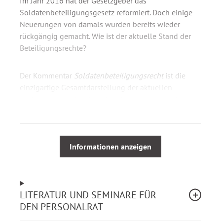
Im Jahr 2016 hat der Gesetzgeber das
Soldatenbeteiligungsgesetz reformiert. Doch einige
Neuerungen von damals wurden bereits wieder
rückgängig gemacht. Wie ist der aktuelle Stand der
Beteiligungsrechte?
Der Kommentar
Soldatenbeteiligungsrecht
ist die
einzigartige Gesamtdarstellung der aktuellen
Rechtslage zum Soldatenbeteiligungsgesetz. Damit
stehen Vertrauenspersonen sowie
Disziplinarvorgesetzten neben den gesetzlichen
Grundlagen ausführliche Erläuterungen zur
rechtssicheren Wahrnehmung ihrer Befugnisse und
Informationen anzeigen
Pflichten zur Verfügung.
Weitere Inhalte:
LITERATUR UND SEMINARE FÜR
DEN PERSONALRAT
Rechtsprechungsübersicht