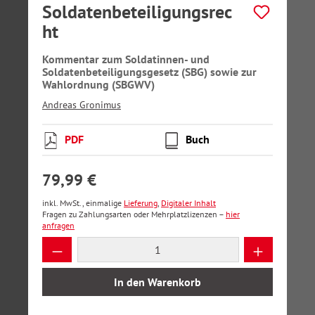
Soldatenbeteiligungsrec
ht
Kommentar zum Soldatinnen- und
Soldatenbeteiligungsgesetz (SBG) sowie zur
Wahlordnung (SBGWV)
Andreas Gronimus
PDF
Buch
79,99 €
inkl. MwSt., einmalige
Lieferung
,
Digitaler Inhalt
Fragen zu Zahlungsarten oder Mehrplatzlizenzen –
hier
anfragen
Produkt Anzahl: Gib den gewünschten Wer
In den Warenkorb