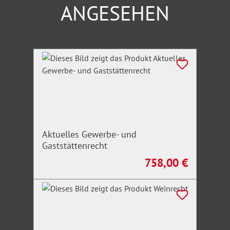
ANGESEHEN
Produktgalerie überspringen
Aktuelles Gewerbe- und
Gaststättenrecht
758,00 €
Regulärer Preis: