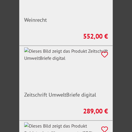
Weinrecht
552,00 €
Regulärer Preis:
Zeitschrift UmweltBriefe digital
289,00 €
Regulärer Preis: