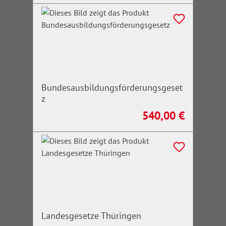
Bundesausbildungsförderungsgeset
z
540,00 €
Regulärer Preis:
Landesgesetze Thüringen