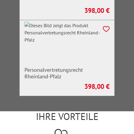
398,00 €
Regulärer Preis:
Personalvertretungsrecht
Rheinland-Pfalz
398,00 €
Regulärer Preis:
IHRE VORTEILE