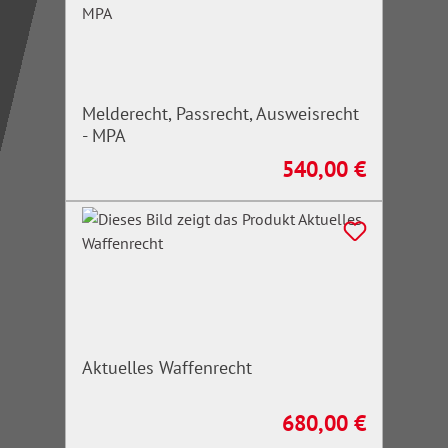
Melderecht, Passrecht, Ausweisrecht
- MPA
540,00 €
Regulärer Preis:
Aktuelles Waffenrecht
680,00 €
Regulärer Preis: