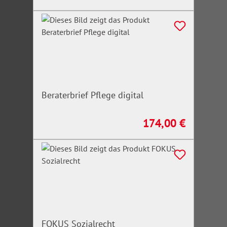
Beraterbrief Pflege digital
174,00 €
Regulärer Preis:
FOKUS Sozialrecht