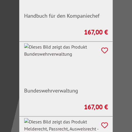
Handbuch für den Kompaniechef
167,00 €
Regulärer Preis:
Bundeswehrverwaltung
167,00 €
Regulärer Preis: