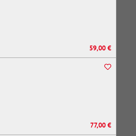
59,00 €
Regulärer Preis:
77,00 €
Regulärer Preis: