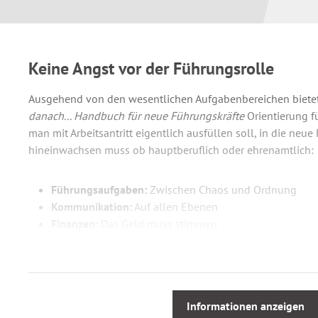
Keine Angst vor der Führungsrolle
Ausgehend von den wesentlichen Aufgabenbereichen biete
danach... Handbuch für neue Führungskräfte
Orientierung fü
man mit Arbeitsantritt eigentlich ausfüllen soll, in die neue
hineinwachsen muss ob hauptberuflich oder ehrenamtlich:
Führungsaufgaben:
Zwischen Chaos und Ordnung
Kommunikation:
Auf allen Ebenen
Finanzen:
Das Geld muss stimmen
Personal:
Gewinnen, führen und halten
Sich selbst managen:
Arbeitstechniken einüben
Mit vielen Tipps, Checklisten und Ideen für die ersten 100
Informationen anzeigen
machen, Führung als positive Herausforderung zu begreifen