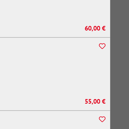
60,00 €
Regulärer Preis:
55,00 €
Regulärer Preis: