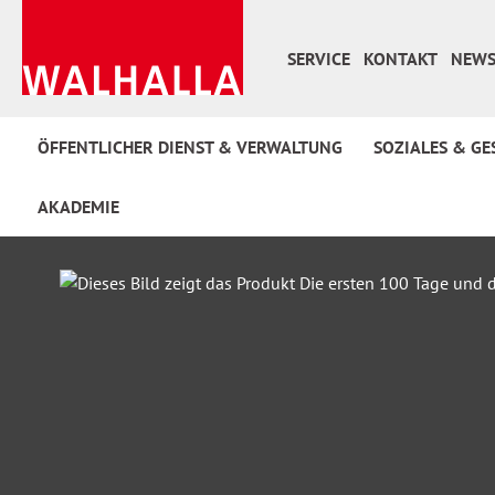
 Hauptinhalt springen
Zur Suche springen
Zur Hauptnavigation springen
SERVICE
KONTAKT
NEWS
ÖFFENTLICHER DIENST & VERWALTUNG
SOZIALES & GE
AKADEMIE
Bildergalerie überspringen