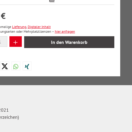
 €
inmalige
Lieferung
,
Digitaler Inhalt
lungsarten oder Mehrplatzlizenzen –
hier anfragen
 Anzahl: Gib den gewünschten Wert ein oder
In den Warenkorb
2021
erzeichen)