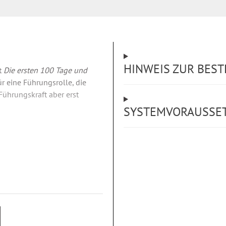
HINWEIS ZUR BES
t
Die ersten 100 Tage und
r eine Führungsrolle, die
 Führungskraft aber erst
SYSTEMVORAUSSE
 Tage möchte der Autor Mut
 und keine Angst vor Fehlern