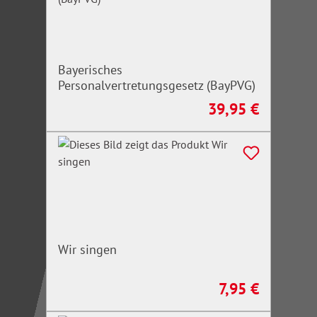
Bayerisches
Personalvertretungsgesetz (BayPVG)
39,95 €
Regulärer Preis:
Wir singen
7,95 €
Regulärer Preis: