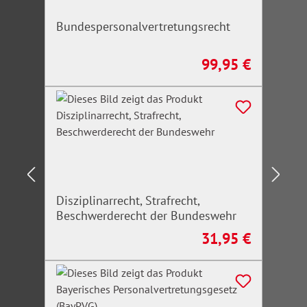
Bundespersonalvertretungsrecht
99,95 €
Regulärer Preis:
Disziplinarrecht, Strafrecht,
Beschwerderecht der Bundeswehr
31,95 €
Regulärer Preis: