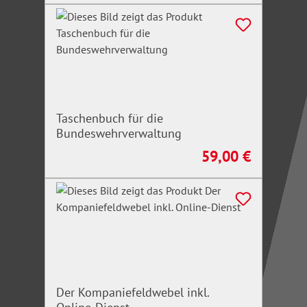
Taschenbuch für die
Bundeswehrverwaltung
59,00 €
Regulärer Preis:
Der Kompaniefeldwebel inkl.