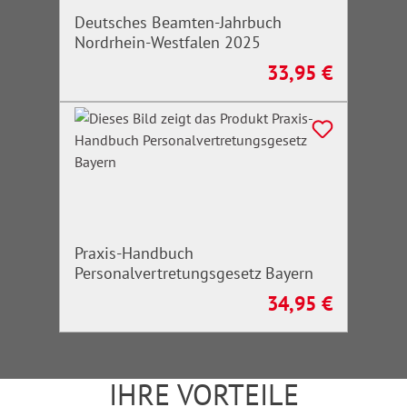
Deutsches Beamten-Jahrbuch
Nordrhein-Westfalen 2025
33,95 €
Regulärer Preis:
Praxis-Handbuch
Personalvertretungsgesetz Bayern
34,95 €
Regulärer Preis:
IHRE VORTEILE