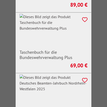
89,00 €
Regulärer Preis:
Taschenbuch für die
Bundeswehrverwaltung Plus
69,00 €
Regulärer Preis: