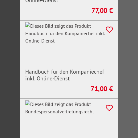
Online-Dienst
77,00 €
Regulärer Preis:
Handbuch für den Kompaniechef
inkl. Online-Dienst
71,00 €
Regulärer Preis: