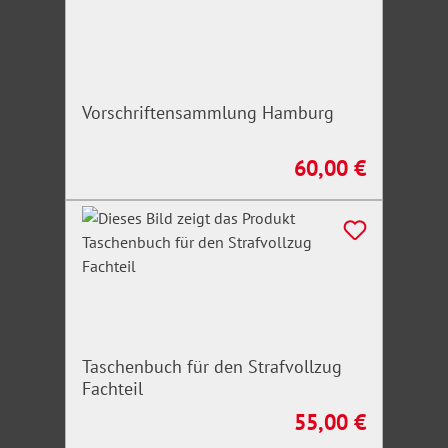
Vorschriftensammlung Hamburg
60,00 €
Regulärer Preis:
Taschenbuch für den Strafvollzug
Fachteil
55,00 €
Regulärer Preis: