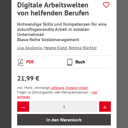
Digitale Arbeitswelten
von helfenden Berufen
Notwendige Skills und Kompetenzen für eine
zukunftsgewandte Arbeit in sozialen
Unternehmen
Blaue Reihe Sozialmanagement
Lisa Apollonio
,
Helene Kletzl
,
Bettina Wächter
PDF
Buch
21,99 €
inkl. MwSt., einmalige
Lieferung
,
Digitaler Inhalt
Fragen zu Zahlungsarten oder Mehrplatzlizenzen –
hier
anfragen
Produkt Anzahl: Gib den gewünschten Wer
In den Warenkorb