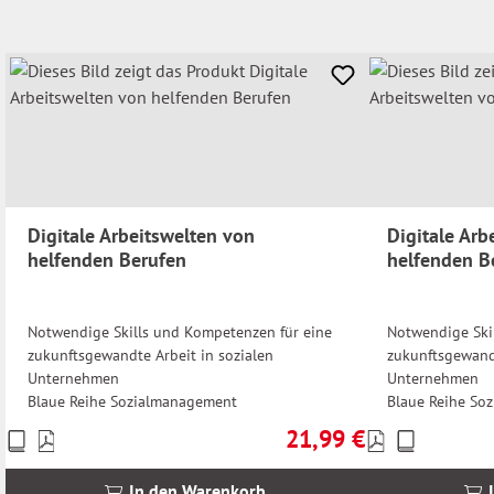
Digitale Arbeitswelten von
Digitale Arb
helfenden Berufen
helfenden B
Notwendige Skills und Kompetenzen für eine
Notwendige Ski
zukunftsgewandte Arbeit in sozialen
zukunftsgewandt
Unternehmen
Unternehmen
Blaue Reihe Sozialmanagement
Blaue Reihe So
21,99 €
Preise
Preise
Regulärer Preis:
inkl.
inkl.
MwSt.
MwSt.
In den Warenkorb