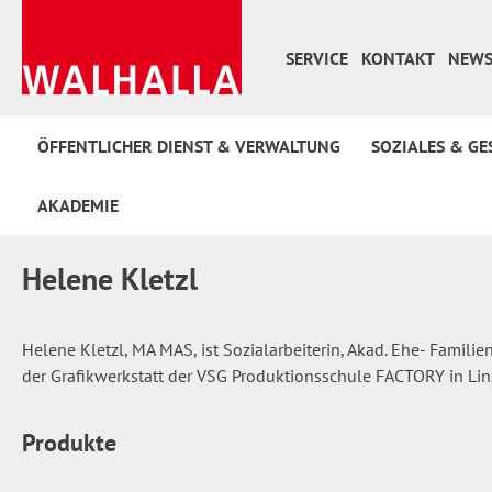
 Hauptinhalt springen
Zur Suche springen
Zur Hauptnavigation springen
SERVICE
KONTAKT
NEWS
ÖFFENTLICHER DIENST & VERWALTUNG
SOZIALES & GE
AKADEMIE
Helene Kletzl
Helene Kletzl, MA MAS, ist Sozialarbeiterin, Akad. Ehe- Famili
der Grafikwerkstatt der VSG Produktionsschule FACTORY in Lin
Produkte