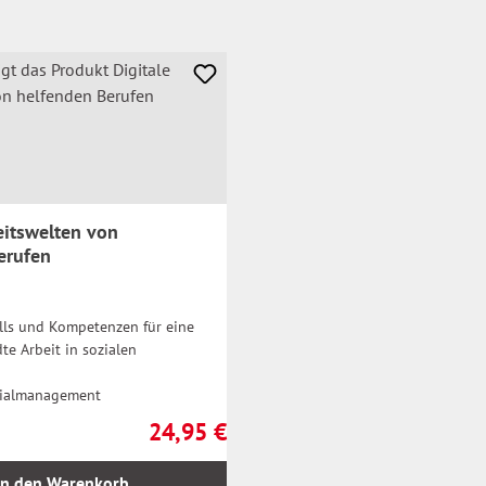
eitswelten von
erufen
lls und Kompetenzen für eine
e Arbeit in sozialen
zialmanagement
24,95 €
Regulärer Preis:
In den Warenkorb