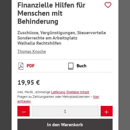
Finanzielle Hilfen für
Menschen mit
Behinderung
Zuschüsse, Vergünstigungen, Steuervorteile
Sonderrechte am Arbeitsplatz
Walhalla Rechtshilfen
Thomas Knoche
PDF
Buch
19,95 €
inkl. MwSt., einmalige
Lieferung
,
Digitaler Inhalt
Fragen zu Zahlungsarten oder Mehrplatzlizenzen –
hier
anfragen
Produkt Anzahl: Gib den gewünschten Wer
In den Warenkorb