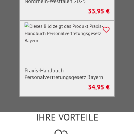
Nordrhein-Westfalen 2025
33,95 €
Regulärer Preis:
Praxis-Handbuch
Personalvertretungsgesetz Bayern
34,95 €
Regulärer Preis:
IHRE VORTEILE