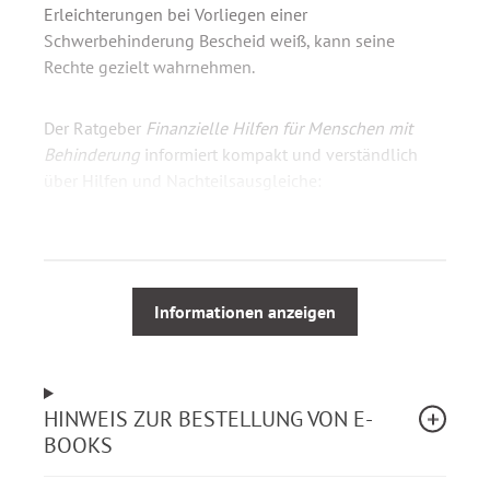
Erleichterungen bei Vorliegen einer
Schwerbehinderung Bescheid weiß, kann seine
Rechte gezielt wahrnehmen.
Der Ratgeber
Finanzielle Hilfen für Menschen mit
Behinderung
informiert kompakt und verständlich
über Hilfen und Nachteilsausgleiche:
zur Bestreitung der Miet- und Wohnkosten
zum Wohnungsumbau
im Straßenverkehr und bei Reisen
Informationen anzeigen
im Arbeitsleben
im Steuerrecht
bei der Kranken- und Pflegeversicherung
HINWEIS ZUR BESTELLUNG VON E-
Ebenfalls berücksichtigt: Finanzielle
BOOKS
Unterstützungsdienstleistungen der Bundesländer
(z.B. Landesblindengeld, Bayerisches Pflegegeld).