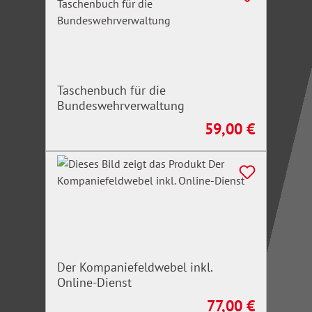
Taschenbuch für die
Bundeswehrverwaltung
59,00 €
Regulärer Preis:
Der Kompaniefeldwebel inkl.
Online-Dienst
77,00 €
Regulärer Preis: