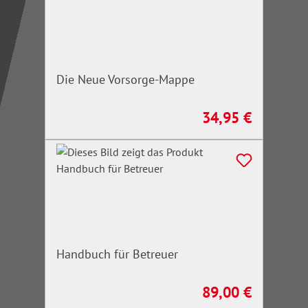
Die Neue Vorsorge-Mappe
34,95 €
Regulärer Preis:
Handbuch für Betreuer
89,00 €
Regulärer Preis: