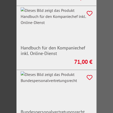
Handbuch für den Kompaniechef
inkl. Online-Dienst
71,00 €
Regulärer Preis:
Bundespersonalvertretungsrecht