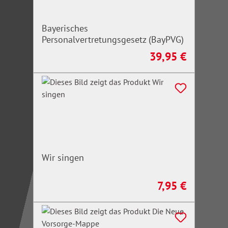
Bayerisches
Personalvertretungsgesetz (BayPVG)
39,95 €
Regulärer Preis:
Wir singen
7,95 €
Regulärer Preis: