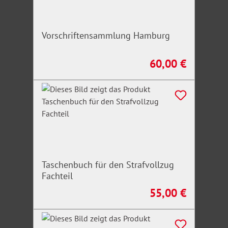
Vorschriftensammlung Hamburg
60,00 €
Regulärer Preis:
Taschenbuch für den Strafvollzug
Fachteil
55,00 €
Regulärer Preis: