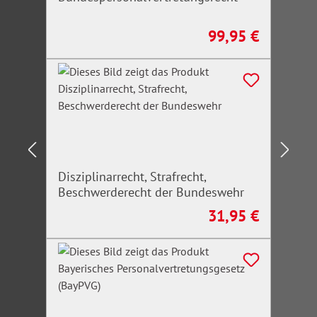
99,95 €
Regulärer Preis:
Disziplinarrecht, Strafrecht,
Beschwerderecht der Bundeswehr
31,95 €
Regulärer Preis: