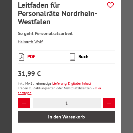
Leitfaden für
Personalräte Nordrhein-
Westfalen
So geht Personalratsarbeit
Helmuth Wolf
PDF
Buch
31,99 €
inkl. MwSt., einmalige
Lieferung
,
Digitaler Inhalt
Fragen zu Zahlungsarten oder Mehrplatzlizenzen –
hier
anfragen
Produkt Anzahl: Gib den gewünschten Wer
In den Warenkorb