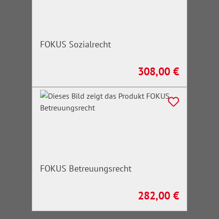
FOKUS Sozialrecht
308,00 €
Regulärer Preis:
FOKUS Betreuungsrecht
282,00 €
Regulärer Preis: