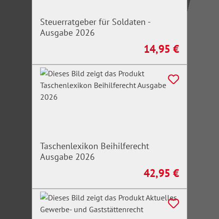
Steuerratgeber für Soldaten -
Ausgabe 2026
14,95 €
Regulärer Preis:
Taschenlexikon Beihilferecht
Ausgabe 2026
42,95 €
Regulärer Preis: