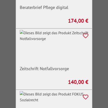
Beraterbrief Pflege digital
174,00 €
Regulärer Preis:
Zeitschrift Notfallvorsorge
140,00 €
Regulärer Preis: