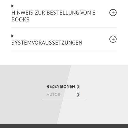
HINWEIS ZUR BESTELLUNG VON E-
Grundlagen und Grundsätze der
BOOKS
Personalratsarbeit
Geschäftsführung der Personalvertretung
Rechte und Pflichten des Personalrats und der
Mitglieder
SYSTEMVORAUSSETZUNGEN
Beteiligungsrechte des Personalrats
Verfahren bei Nichteinigung, Einigungsstelle
Personalversammlung
Stellen Sie Ihre Personalratsarbeit auf eine sichere
und aktuelle Grundlage. Der
Leitfaden für
REZENSIONEN
Personalräte Nordrhein-Westfalen
unterstützt Sie
AUTOR
dabei.