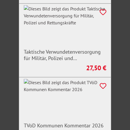
Taktische Verwundetenversorgung
für Militär, Polizei und
Rettungskräfte
27,50 €
Regulärer Preis:
TVöD Kommunen Kommentar 2026