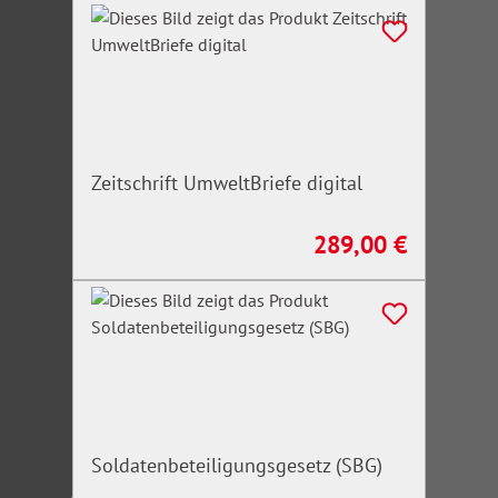
Zeitschrift UmweltBriefe digital
289,00 €
Regulärer Preis:
Soldatenbeteiligungsgesetz (SBG)