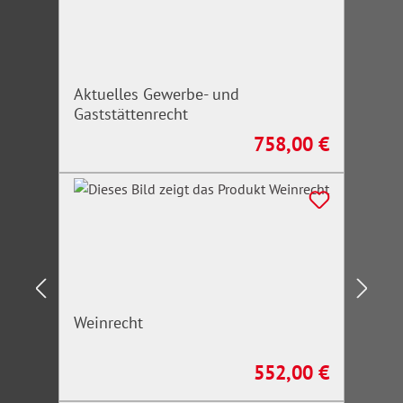
Aktuelles Gewerbe- und
Gaststättenrecht
758,00 €
Regulärer Preis:
Weinrecht
552,00 €
Regulärer Preis: