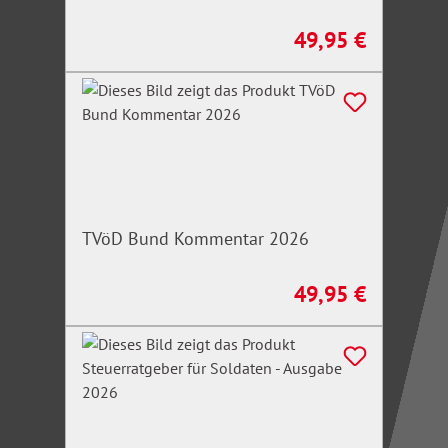
49,95 €
Regulärer Preis:
TVöD Bund Kommentar 2026
49,95 €
Regulärer Preis: