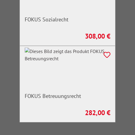
FOKUS Sozialrecht
308,00 €
Regulärer Preis:
FOKUS Betreuungsrecht
282,00 €
Regulärer Preis: