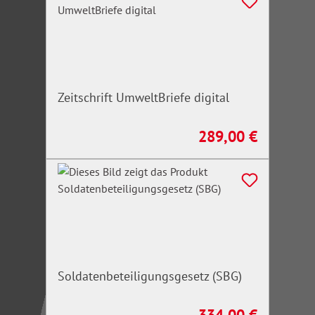
Zeitschrift UmweltBriefe digital
289,00 €
Regulärer Preis:
Soldatenbeteiligungsgesetz (SBG)