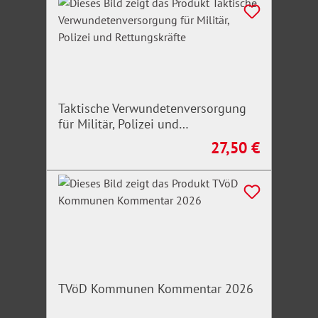
Taktische Verwundetenversorgung
für Militär, Polizei und
Rettungskräfte
27,50 €
Regulärer Preis:
TVöD Kommunen Kommentar 2026