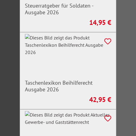
Steuerratgeber für Soldaten -
Ausgabe 2026
14,95 €
Regulärer Preis:
Taschenlexikon Beihilferecht
Ausgabe 2026
42,95 €
Regulärer Preis: