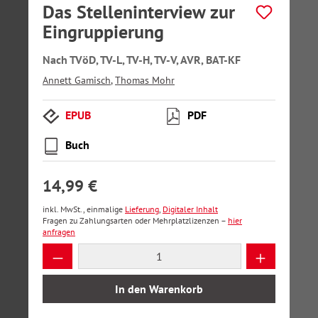
Das Stelleninterview zur
Eingruppierung
Nach TVöD, TV-L, TV-H, TV-V, AVR, BAT-KF
Annett Gamisch
,
Thomas Mohr
EPUB
PDF
Buch
14,99 €
inkl. MwSt., einmalige
Lieferung
,
Digitaler Inhalt
Fragen zu Zahlungsarten oder Mehrplatzlizenzen –
hier
anfragen
Produkt Anzahl: Gib den gewünschten Wer
In den Warenkorb