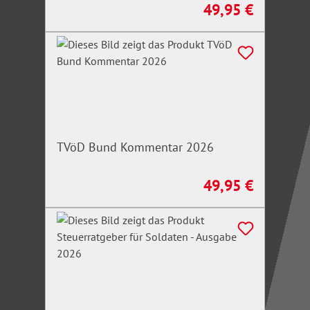
49,95 €
Regulärer Preis:
TVöD Bund Kommentar 2026
49,95 €
Regulärer Preis: