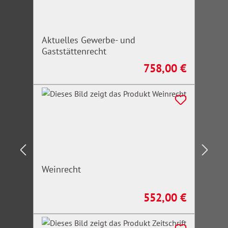
Aktuelles Gewerbe- und
Gaststättenrecht
758,00 €
Regulärer Preis:
Weinrecht
552,00 €
Regulärer Preis: