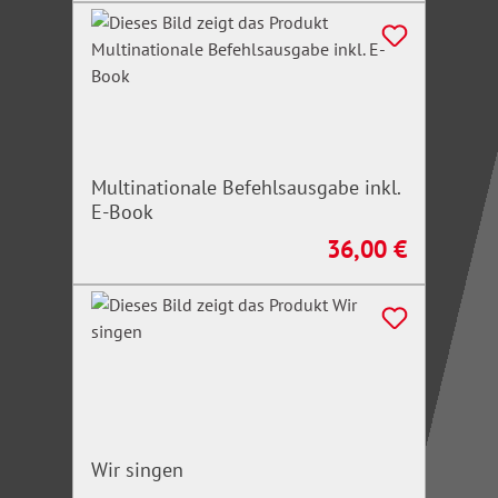
Irrtümer/Änderungen vorbehalten
Multinationale Befehlsausgabe inkl.
E-Book
36,00 €
Regulärer Preis:
Wir singen