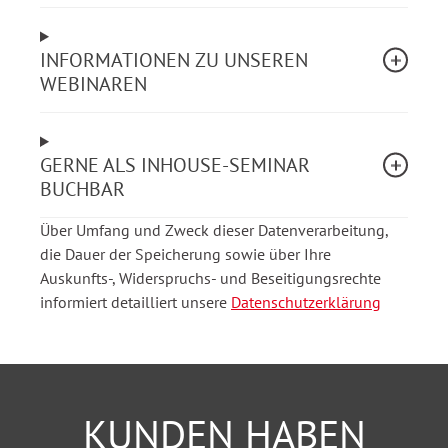
fördern
Führung wirksamer und nachvollziehbarer
INFORMATIONEN ZU UNSEREN
gestalten
WEBINAREN
Inhalte des Webinars
GERNE ALS INHOUSE-SEMINAR
Warum Vertrauen ein entscheidender
BUCHBAR
Erfolgsfaktor ist
Das Return-on-Trust-Modell (RoT) praxisnah
Über Umfang und Zweck dieser Datenverarbeitung,
erklärt
die Dauer der Speicherung sowie über Ihre
Vertrauen sichtbar und messbar machen
Auskunfts-, Widerspruchs- und Beseitigungsrechte
Praxisbeispiele aus Unternehmen
informiert detailliert unsere
Datenschutzerklärung
Konkrete Impulse für die Umsetzung im
Führungsalltag
Besonderer Vorteil:
KUNDEN HABEN