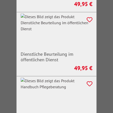
49,95 €
Regulärer Preis:
Dienstliche Beurteilung im
öffentlichen Dienst
49,95 €
Regulärer Preis: