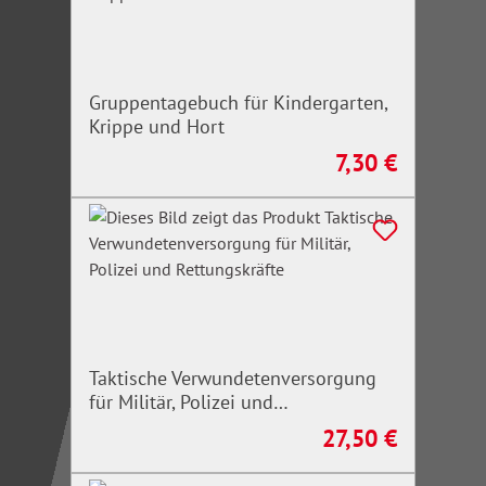
Gruppentagebuch für Kindergarten,
Krippe und Hort
7,30 €
Regulärer Preis:
Taktische Verwundetenversorgung
für Militär, Polizei und
Rettungskräfte
27,50 €
Regulärer Preis: