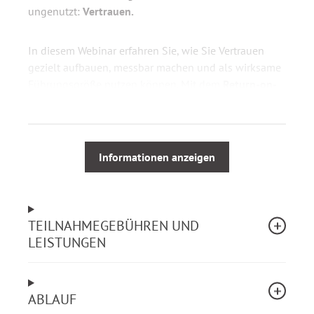
ungenutzt:
Vertrauen.
In diesem Webinar erfahren Sie, wie Sie Vertrauen
gezielt aufbauen, messbar machen und als wirksame
Führungsgröße nutzen können. Mit dem
Return-on-
Trust-Modell (RoT)
stärken Sie Zusammenarbeit,
Motivation und Mitarbeiterbindung – und steigern
nachhaltig die Leistungsfähigkeit Ihrer Teams.
Informationen anzeigen
Ihr Nutzen
Nach dem Webinar können Sie:
TEILNAHMEGEBÜHREN UND
LEISTUNGEN
Vertrauen als messbare Führungs-KPI nutzen
Mitarbeiterbindung und Motivation stärken
Reibungsverluste und Abstimmungsaufwand
reduzieren
ABLAUF
Eigenverantwortung und Zusammenarbeit