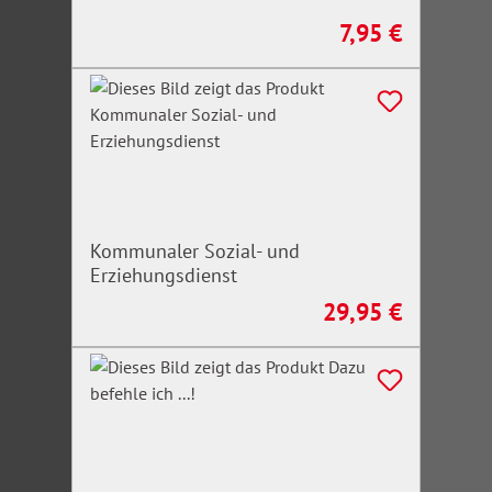
7,95 €
Regulärer Preis:
Kommunaler Sozial- und
Erziehungsdienst
29,95 €
Regulärer Preis: