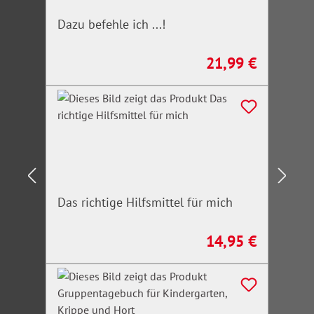
Dazu befehle ich ...!
21,99 €
Regulärer Preis:
Das richtige Hilfsmittel für mich
14,95 €
Regulärer Preis: