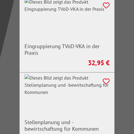
Eingruppierung TVöD-VKA in der
Praxis
32,95 €
Regulärer Preis:
Stellenplanung und -
bewirtschaftung für Kommunen