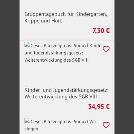
im Personalvertretungsrecht. Bundesweit schult er
regelmäßig Personalräte, Personalverantwortliche
Gruppentagebuch für Kindergarten,
sowie Wahlvorstände zum Personalvertretungsrecht
Krippe und Hort
des Bundes und der Länder. Er verfügt so über eine
7,30 €
Regulärer Preis:
umfassende praxisorientiert Erfahrung in der
täglichen Anwendung des Personalvertretungsrechts.
Irrtümer/Änderungen vorbehalten
Kinder- und Jugendstärkungsgesetz:
Weiterentwicklung des SGB VIII
34,95 €
Regulärer Preis: