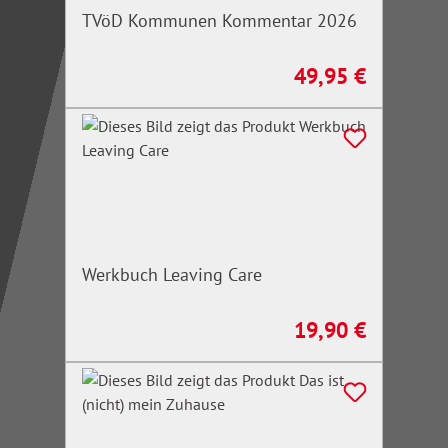
TVöD Kommunen Kommentar 2026
49,95 €
Regulärer Preis:
Werkbuch Leaving Care
19,90 €
Regulärer Preis: