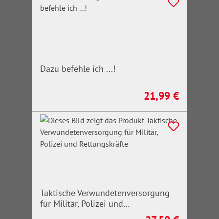
Dazu befehle ich ...!
21,99 €
Regulärer Preis:
Taktische Verwundetenversorgung
für Militär, Polizei und
Rettungskräfte