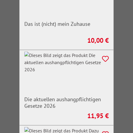
Das ist (nicht) mein Zuhause
10,00 €
Regulärer Preis:
Die aktuellen aushangpflichtigen
Gesetze 2026
11,95 €
Regulärer Preis: