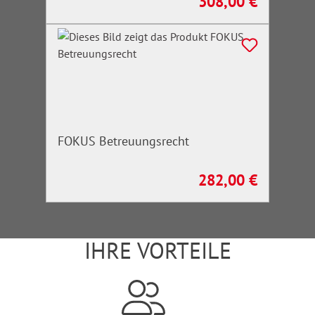
308,00 €
Regulärer Preis:
FOKUS Betreuungsrecht
282,00 €
Regulärer Preis:
IHRE VORTEILE