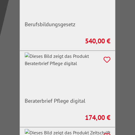
Berufsbildungsgesetz
540,00 €
Regulärer Preis:
Beraterbrief Pflege digital
174,00 €
Regulärer Preis: