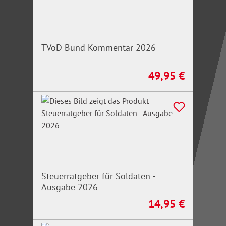
Irrtümer und Änderungen vorbehalten.
TVöD Bund Kommentar 2026
49,95 €
Regulärer Preis:
Steuerratgeber für Soldaten -
Ausgabe 2026
14,95 €
Regulärer Preis: