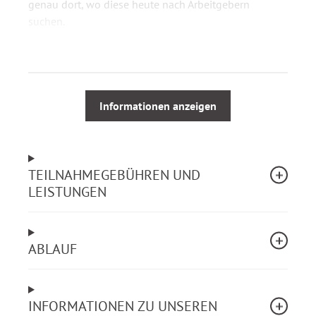
genau dort, wo diese heute nach Arbeitgebern
suchen.
Ihr Mehrwert
Sie erhalten konkrete Maßnahmen, um die
Reichweite Ihrer Stellenangebote mit
Informationen anzeigen
überschaubarem Aufwand nachhaltig zu
erhöhen.
Sie verbessern die Auffindbarkeit Ihrer
TEILNAHMEGEBÜHREN UND
Organisation bei Google und in KI-gestützten
LEISTUNGEN
Suchsystemen.
Sie gewinnen praxistaugliche Werkzeuge für eine
schnellere und erfolgreichere
Personalgewinnung.
ABLAUF
Sie können die digitale Sichtbarkeit Ihrer
Organisation systematisch analysieren und
verbessern.
INFORMATIONEN ZU UNSEREN
Sie wenden KI-gestützte Werkzeuge zur