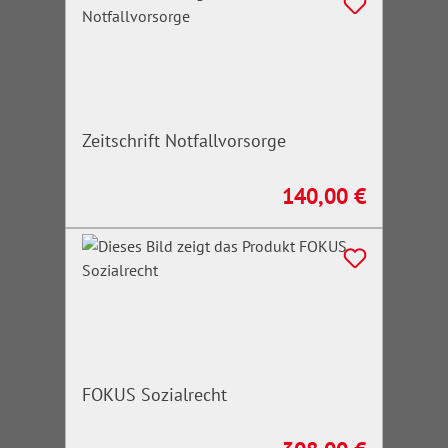
Zeitschrift Notfallvorsorge
140,00 €
Regulärer Preis:
FOKUS Sozialrecht