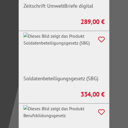
Zeitschrift UmweltBriefe digital
289,00 €
Regulärer Preis:
Soldatenbeteiligungsgesetz (SBG)
334,00 €
Regulärer Preis: