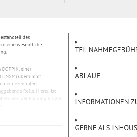
Bestandteil des
n eine wesentliche
TEILNAHMEGEBÜH
ung.
 DOPPIK, einer
ABLAUF
ll (NSM) übernimmt
n der dezentralen
ggebende Rolle. Hierzu ist
fahren von der Planung bis zur
INFORMATIONEN Z
er
le des Qualitätsmanagements
GERNE ALS INHOU