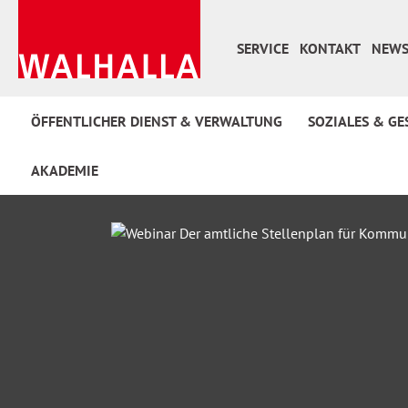
 Hauptinhalt springen
Zur Suche springen
Zur Hauptnavigation springen
SERVICE
KONTAKT
NEWS
ÖFFENTLICHER DIENST & VERWALTUNG
SOZIALES & GE
AKADEMIE
Bildergalerie überspringen