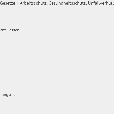
Gesetze + Arbeitsschutz, Gesundheitsschutz, Unfallverhü
en, Projektstellen
ochrechnung
ations- und Finanzmanagement
inklusive
nfreien Zugang zum Online-
ichen Personal/Organisation
ung und -bewirtschaftung,
der Aufgabenstellung
pommern aneignen möchten
mt/Kommunalaufsicht und