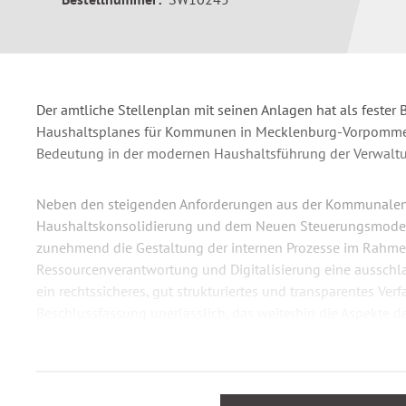
Der amtliche Stellenplan mit seinen Anlagen hat als fester 
Haushaltsplanes für Kommunen in Mecklenburg-Vorpommer
Bedeutung in der modernen Haushaltsführung der Verwalt
Neben den steigenden Anforderungen aus der Kommunalen
Haushaltskonsolidierung und dem Neuen Steuerungsmode
zunehmend die Gestaltung der internen Prozesse im Rahme
Ressourcenverantwortung und Digitalisierung eine ausschla
ein rechtssicheres, gut strukturiertes und transparentes Ver
Beschlussfassung unerlässlich, das weiterhin die Aspekte d
Geschäftsprozessoptimierung berücksichtigt und Potenzia
aufzeigt.