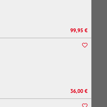
99,95 €
Regulärer Preis:
36,00 €
Regulärer Preis: