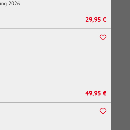
tung 2026
29,95 €
Regulärer Preis:
49,95 €
Regulärer Preis: