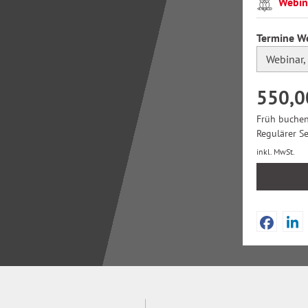
Webin
Termine W
550,0
Früh buchen 
Regulärer S
inkl. MwSt.