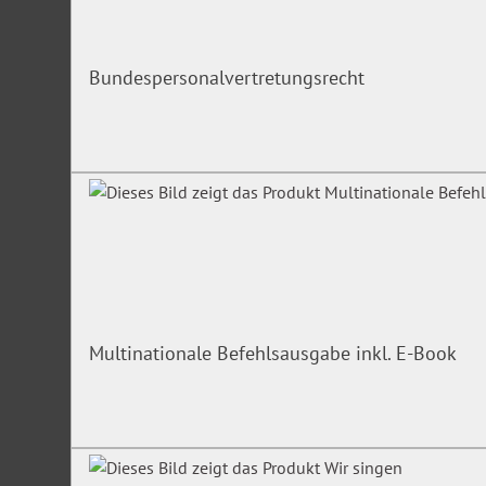
weiteren Aufsichtsbehörden
Akteure der Betrieblichen Mitbestimmung (Personalrats
Gleichstellungsbeauftragte)
Bundespersonalvertretungsrecht
Die Teilnehmenden sollten erste Erfahrungen in der Persona
Die Teilnehmerzahl ist auf 14 Personen begrenzt.
Unsere Expertin
Kerstin Magnussen
, Verwaltungsfachwirtin, Personalfachkauf
Projektmanagement-Fachfrau (GPM). Sie verfügt über langj
und ist Beraterin, Trainerin und Autorin (
www.kerstin-magnu
Multinationale Befehlsausgabe inkl. E-Book
Irrtümer/Änderungen vorbehalten