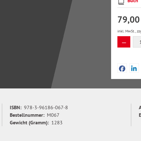
Buch
79,00
inkl. MwSt., zz
Produkt
ISBN:
978-3-96186-067-8
Bestellnummer:
M067
Gewicht (Gramm):
1283