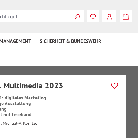
 MANAGEMENT
SICHERHEIT & BUNDESWEHR
l Multimedia 2023
ür digitales Marketing
ge Ausstattung
ung
t mit Leseband
r:
Michael-A. Konitzer