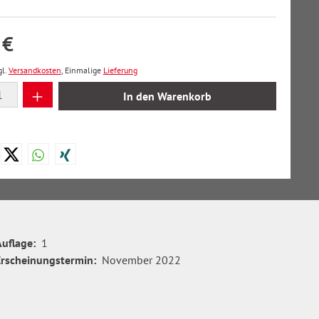
 €
gl.
Versandkosten
, Einmalige
Lieferung
 Anzahl: Gib den gewünschten Wert ein oder
In den Warenkorb
Auflage:
1
Erscheinungstermin:
November 2022