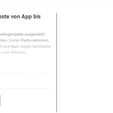
ste von App bis
rketingprojekte ausgewählt
iten, Social-Media-Aktionen,
en und Apps zeigen technische
 und effektive
n und wertvolle Inspiration.
 ihre Dienstleistungen vor.
orinnen und -direktoren,
 -designer, Grafikerinnen