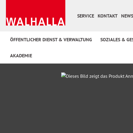
 Hauptinhalt springen
Zur Suche springen
Zur Hauptnavigation springen
SERVICE
KONTAKT
NEWS
ÖFFENTLICHER DIENST & VERWALTUNG
SOZIALES & GE
AKADEMIE
Bildergalerie überspringen