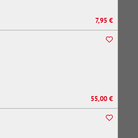
7,95 €
Regulärer Preis:
55,00 €
Regulärer Preis: