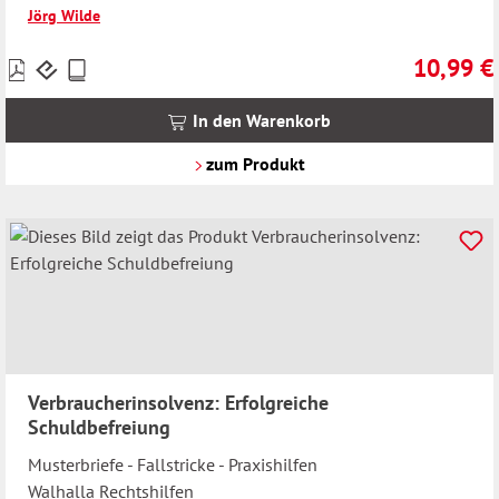
Jörg Wilde
10,99 €
Preise
Regulärer 
inkl.
MwSt.
In den Warenkorb
zzgl.
Versandkosten
zum Produkt
Verbraucherinsolvenz: Erfolgreiche
Schuldbefreiung
Musterbriefe - Fallstricke - Praxishilfen
Walhalla Rechtshilfen