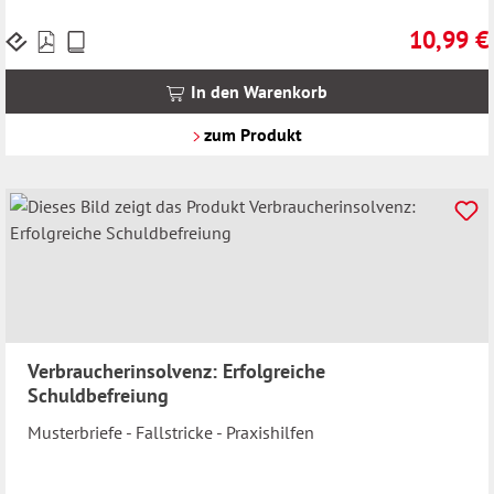
10,99 €
Preise
Regulärer 
inkl.
MwSt.
In den Warenkorb
zzgl.
Versandkosten
zum Produkt
Verbraucherinsolvenz: Erfolgreiche
Schuldbefreiung
Musterbriefe - Fallstricke - Praxishilfen