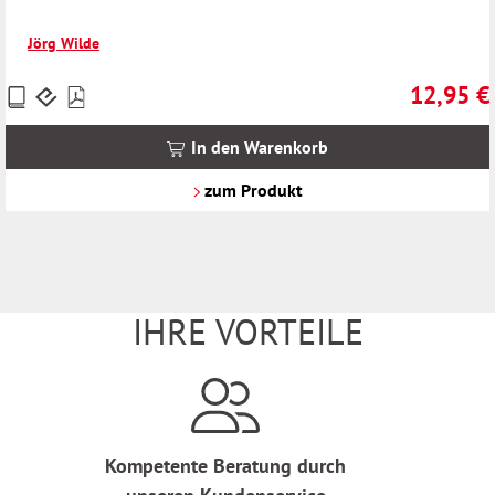
Jörg Wilde
12,95 €
Preise
Regulärer 
inkl.
MwSt.
In den Warenkorb
zzgl.
Versandkosten
zum Produkt
IHRE VORTEILE
Kompetente Beratung durch