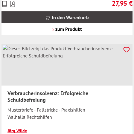
27,95 €
Preise
Regulärer 
inkl.
MwSt.
In den Warenkorb
zzgl.
Versandkosten
zum Produkt
Verbraucherinsolvenz: Erfolgreiche
Schuldbefreiung
Musterbriefe - Fallstricke - Praxishilfen
Walhalla Rechtshilfen
Jörg Wilde