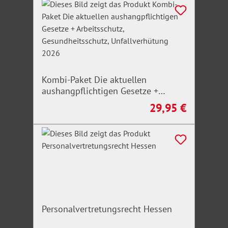
Produktgalerie überspringen
Kombi-Paket Die aktuellen
aushangpflichtigen Gesetze +
Arbeitsschutz, Gesundheitsschutz,
29,95 €
Regulärer Preis:
Unfallverhütung 2026
Personalvertretungsrecht Hessen