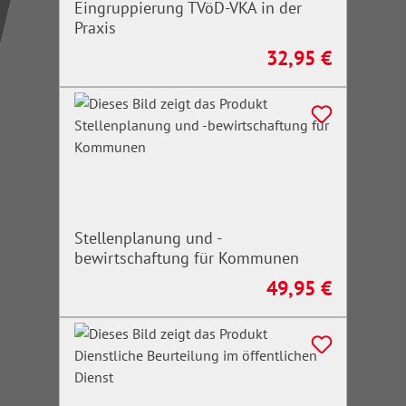
Eingruppierung TVöD-VKA in der
Praxis
32,95 €
Regulärer Preis:
Stellenplanung und -
bewirtschaftung für Kommunen
49,95 €
Regulärer Preis: