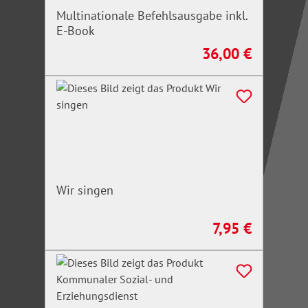
Multinationale Befehlsausgabe inkl.
E-Book
36,00 €
Regulärer Preis:
Wir singen
7,95 €
Regulärer Preis: