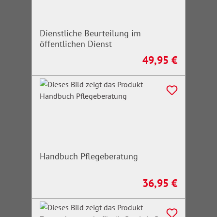
Dienstliche Beurteilung im
öffentlichen Dienst
49,95 €
Regulärer Preis:
Handbuch Pflegeberatung
36,95 €
Regulärer Preis: