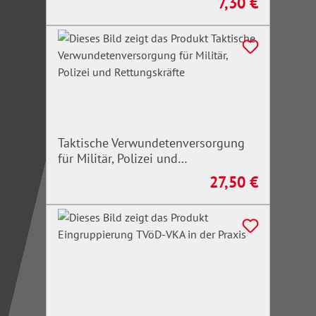
7,30 €
Regulärer Preis:
Taktische Verwundetenversorgung
für Militär, Polizei und
Rettungskräfte
27,50 €
Regulärer Preis: