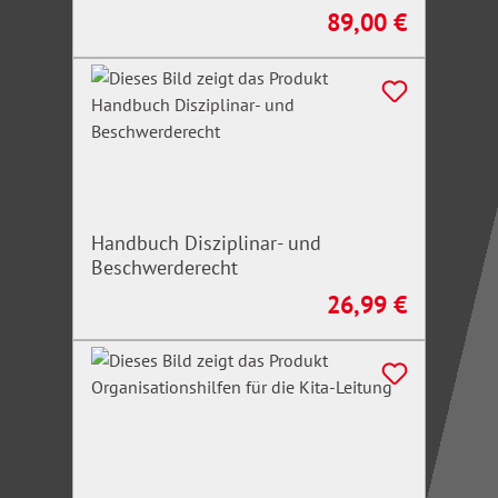
89,00 €
Regulärer Preis:
Handbuch Disziplinar- und
Beschwerderecht
26,99 €
Regulärer Preis: