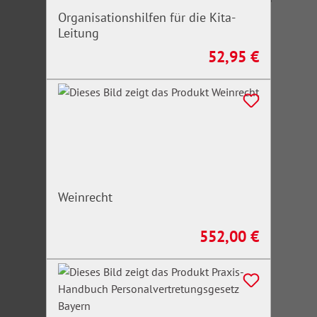
Organisationshilfen für die Kita-
Leitung
52,95 €
Regulärer Preis:
Weinrecht
552,00 €
Regulärer Preis: