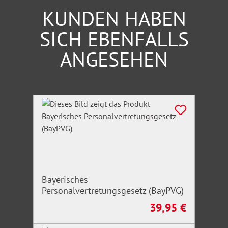
KUNDEN HABEN
Erziehungshilfen hin.
SICH EBENFALLS
Dieser Titel ist eine Veröffentlichung der
ANGESEHEN
Internationalen Gesellschaft für erzieherische Hilfen
(IGfH).
Produktgalerie überspringen
Bayerisches
Personalvertretungsgesetz (BayPVG)
39,95 €
Regulärer Preis: