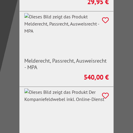
29,95 €
Regulärer Preis:
Melderecht, Passrecht, Ausweisrecht
- MPA
540,00 €
Regulärer Preis: