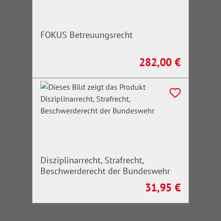
FOKUS Betreuungsrecht
282,00 €
Regulärer Preis:
Disziplinarrecht, Strafrecht,
Beschwerderecht der Bundeswehr
31,95 €
Regulärer Preis: