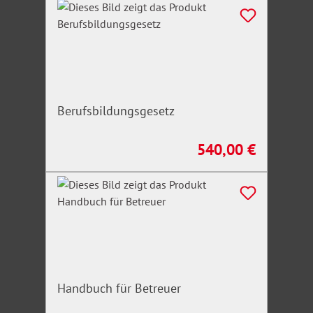
Berufsbildungsgesetz
540,00 €
Regulärer Preis:
Handbuch für Betreuer