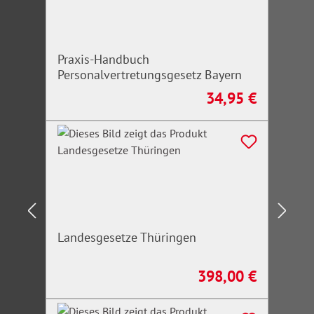
Praxis-Handbuch
Personalvertretungsgesetz Bayern
34,95 €
Regulärer Preis:
Landesgesetze Thüringen
398,00 €
Regulärer Preis: