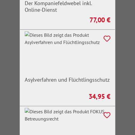
Der Kompaniefeldwebel inkl.
Online-Dienst
77,00 €
Regulärer Preis:
Asylverfahren und Flüchtlingsschutz
34,95 €
Regulärer Preis: