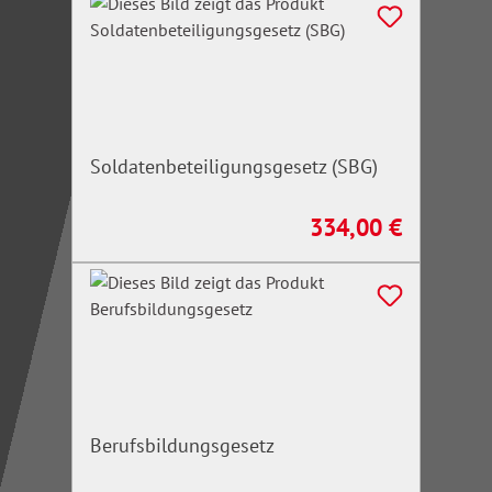
Soldatenbeteiligungsgesetz (SBG)
334,00 €
Regulärer Preis:
Berufsbildungsgesetz