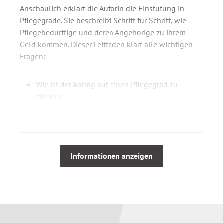
Anschaulich erklärt die Autorin die Einstufung in
Pflegegrade. Sie beschreibt Schritt für Schritt, wie
Pflegebedürftige und deren Angehörige zu ihrem
Geld kommen. Dieser Leitfaden klärt alle wichtigen
Fragen:
Wie ist der Antrag auf einen Pflegegrad zu
stellen?
Wie unterscheiden sich die einzelnen
Pflegegrade?
Wie hoch sind die Leistungen der Pflegekasse?
Was prüft der Gutachter?
Mit welchen Fragen müssen Sie rechnen?
Informationen anzeigen
Wie bereiten Sie sich vor?
Keine Angst vor dem Gutachter:
14 Pflegefälle aus der beruflichen Praxis der Autorin