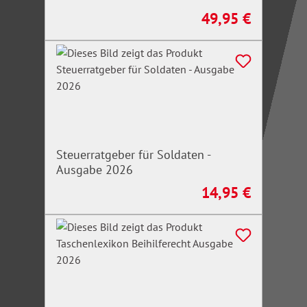
49,95 €
Regulärer Preis:
Steuerratgeber für Soldaten -
Ausgabe 2026
14,95 €
Regulärer Preis: