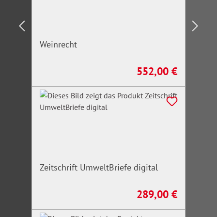
Weinrecht
552,00 €
Regulärer Preis:
Zeitschrift UmweltBriefe digital
289,00 €
Regulärer Preis: