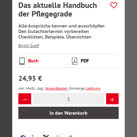
Das aktuelle Handbuch
der Pflegegrade
Alle Ansprüche kennen und ausschöpfen
Den Gutachtertermin vorbereiten
Checklisten, Beispiele, Übersichten
Birgit Greif
Buch
PDF
24,95 €
inkl. MwSt., zzgl.
Versandkosten
, Einmalige
Lieferung
Produkt Anzahl: Gib den gewünschten Wer
In den Warenkorb