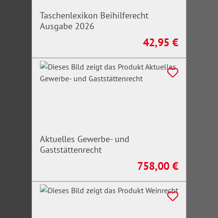
Taschenlexikon Beihilferecht
Ausgabe 2026
42,95 €
Regulärer Preis:
Aktuelles Gewerbe- und
Gaststättenrecht
758,00 €
Regulärer Preis: