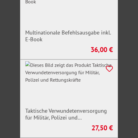
Multinationale Befehlsausgabe inkl.
E-Book
36,00 €
Regulärer Preis:
Taktische Verwundetenversorgung
für Militär, Polizei und
Rettungskräfte
27,50 €
Regulärer Preis: