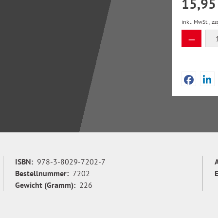
15,95
inkl. MwSt., zz
Produkt
ISBN:
978-3-8029-7202-7
Bestellnummer:
7202
Gewicht (Gramm):
226