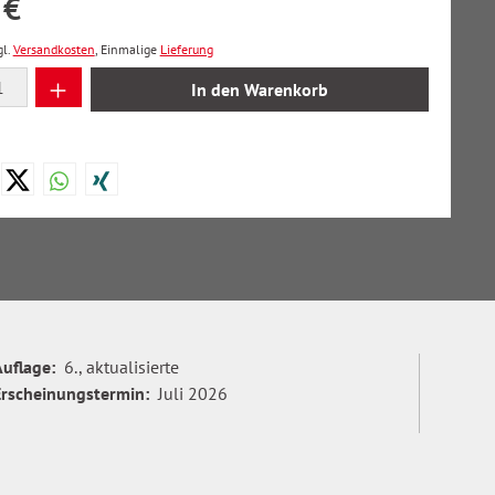
 €
gl.
Versandkosten
, Einmalige
Lieferung
 Anzahl: Gib den gewünschten Wert ein oder
In den Warenkorb
Auflage:
6., aktualisierte
Erscheinungstermin:
Juli 2026