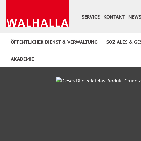
 Hauptinhalt springen
Zur Suche springen
Zur Hauptnavigation springen
SERVICE
KONTAKT
NEWS
ÖFFENTLICHER DIENST & VERWALTUNG
SOZIALES & GE
AKADEMIE
Bildergalerie überspringen