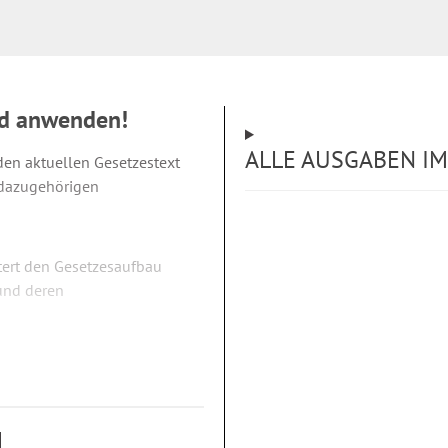
nd anwenden!
ALLE AUSGABEN IM
den aktuellen Gesetzestext
 dazugehörigen
utert den Gesetzesaufbau
 und deren