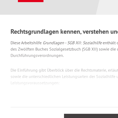
Rechtsgrundlagen kennen, verstehen u
Diese Arbeitshilfe
Grundlagen - SGB XII: Sozialhilfe
enthält 
des Zwölften Buches Sozialgesetzbuch (SGB XII) sowie die
Durchführungsverordnungen.
Die Einführung gibt Überblick über die Rechtsmaterie, erlä
sowie die unterschiedlichen Leistungsarten der Sozialhilfe
Leistungsvoraussetzungen:
Hilfe zum Lebensunterhalt
Grundsicherung im Alter und bei Erwerbsminderung
Hilfen zur Gesundheit
Hilfe zur Pflege