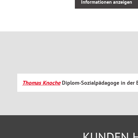
Informationen anzeigen
Hilfe zur Überwindung besonderer sozialer Schwierigk
Hilfe in anderen Lebenslagen
Einkommens- und Vermögenseinsatz
Ideal geeignet, um sich in das Rechtsgebiet einzuarbeiten, 
sowie zum schnellen Nachschlagen in der Praxis.
Thomas Knoche
Diplom-Sozialpädagoge in der B
KUNDEN H