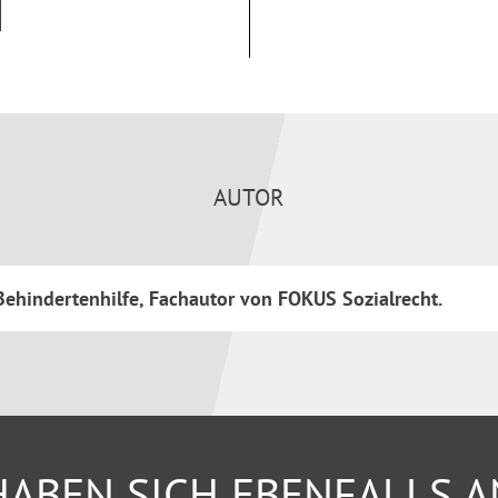
eiten
für Aus- und Fortbildungen
AUTOR
ehindertenhilfe, Fachautor von FOKUS Sozialrecht.
ABEN SICH EBENFALLS 