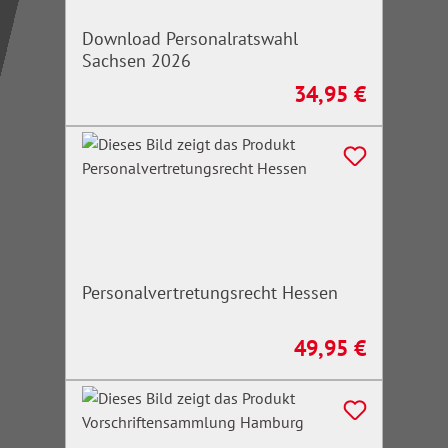
Download Personalratswahl
Sachsen 2026
34,95 €
Regulärer Preis:
Personalvertretungsrecht Hessen
49,95 €
Regulärer Preis: