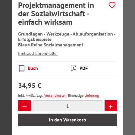
Projektmanagement in
der Sozialwirtschaft -
einfach wirksam
Grundlagen - Werkzeuge - Ablauforganisation -
Erfolgsbeispiele
Blaue Reihe Sozialmanagement
Irmtraud Ehrenmüller
Buch
PDF
34,95 €
inkl. MwSt., zzgl.
Versandkosten
, Einmalige
Lieferung
Produkt Anzahl: Gib den gewünschten Wer
In den Warenkorb