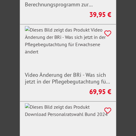
Berechnungsprogramm zur
Ermittlung der Pflegegrade
39,95 €
Regulärer Preis:
Video Änderung der BRi - Was sich
jetzt in der Pflegebegutachtung für
Erwachsene ändert
69,95 €
Regulärer Preis: