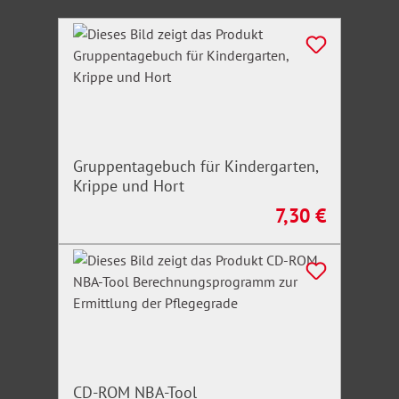
Produktgalerie überspringen
Gruppentagebuch für Kindergarten,
Krippe und Hort
7,30 €
Regulärer Preis:
CD-ROM NBA-Tool