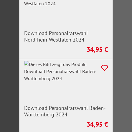
Download Personalratswahl
Nordrhein-Westfalen 2024
34,95 €
Regulärer Preis:
Download Personalratswahl Baden-
Württemberg 2024
34,95 €
Regulärer Preis: