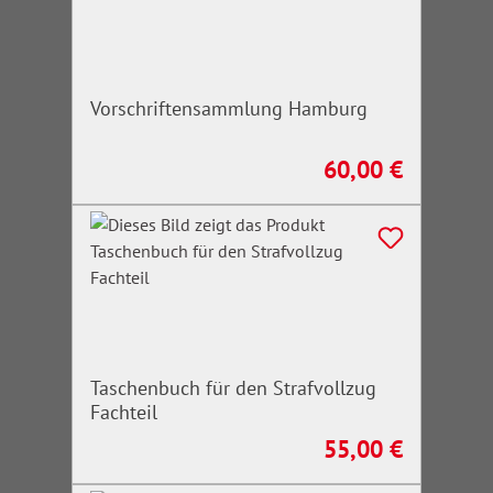
Vorschriftensammlung Hamburg
60,00 €
Regulärer Preis:
Taschenbuch für den Strafvollzug
Fachteil
55,00 €
Regulärer Preis: