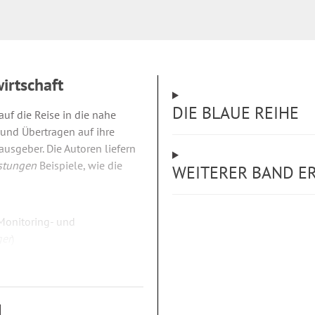
wirtschaft
DIE BLAUE REIHE
uf die Reise in die nahe
und Übertragen auf ihre
usgeber. Die Autoren liefern
istungen
Beispiele, wie die
WEITERER BAND E
Monitoring- und
ger
)
hea Seehaus
)
eme in Pflege- und
nne
)
ür zu Hause“ (
Victoria