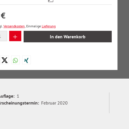
 €
gl.
Versandkosten
, Einmalige
Lieferung
 Anzahl: Gib den gewünschten Wert ein oder
In den Warenkorb
Auflage:
1
Erscheinungstermin:
Februar 2020