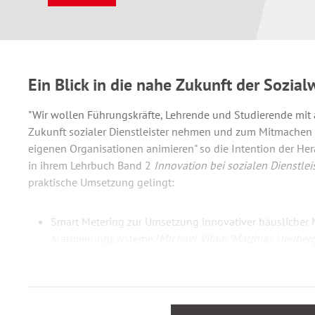
Ein Blick in die nahe Zukunft der Sozial
"Wir wollen Führungskräfte, Lehrende und Studierende mit a
Zukunft sozialer Dienstleister nehmen und zum Mitmachen 
eigenen Organisationen animieren" so die Intention der Hera
in ihrem Lehrbuch Band 2
Innovation bei sozialen Dienstle
praktische Umsetzung gelingt:
Smart Metering zur Umsetzung innovativer häuslicher 
Alarmierungssysteme (
Michael Vilain/Matthias Heuber
Soziale Innovationen im INTRA Lab (
Tobias Gebauer/R
Einsatz und Erprobung technischer Unterstützungssyst
Gesundheitseinrichtungen (
Ulrich Johnigk/Melissa He
Sektorenübergreifende Dienstleistungserstellung: „Fit f