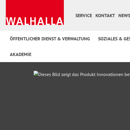
 Hauptinhalt springen
Zur Suche springen
Zur Hauptnavigation springen
SERVICE
KONTAKT
NEWS
ÖFFENTLICHER DIENST & VERWALTUNG
SOZIALES & GE
AKADEMIE
Bildergalerie überspringen