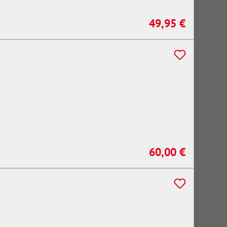
49,95 €
Regulärer Preis:
60,00 €
Regulärer Preis: