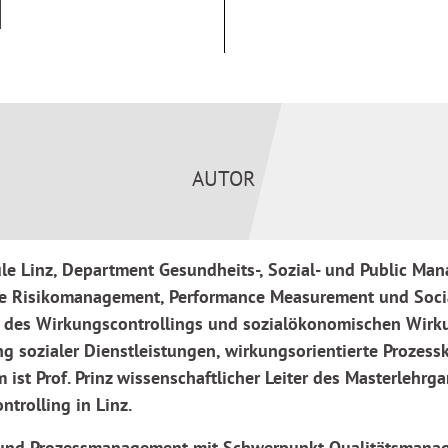
berger/Michael Vilain
)
dl
)
ons Bern (
Martin Wild-Näf
)
iffner/Manuela Grieb
)
swohlabklärung. (
Brigitte
AUTOR
aubünden (
Thomas Pfiffner
)
ilen) Altenbetreuung und -
le Linz, Department Gesundheits-, Sozial- und Public Man
ie Risikomanagement, Performance Measurement und Socia
ge für Reifegrade (
Marlene
au des Wirkungscontrollings und sozialökonomischen Wir
 sozialer Dienstleistungen, wirkungsorientierte Prozes
ist Prof. Prinz wissenschaftlicher Leiter des Masterlehr
Kernprozessen des
trolling in Linz.
n und Prozessmanagement mit Schwerpunkt Qualitätsmanag