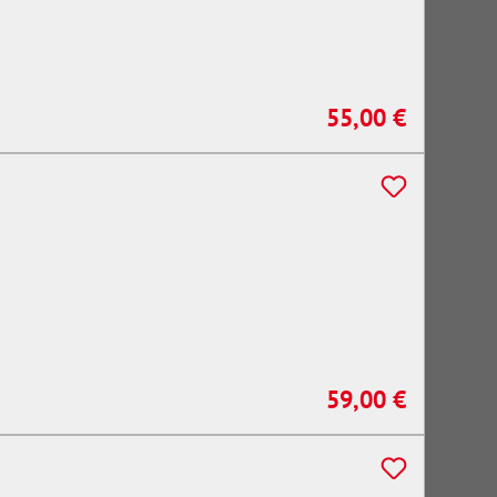
55,00 €
Regulärer Preis:
59,00 €
Regulärer Preis: