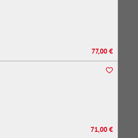
77,00 €
Regulärer Preis:
71,00 €
Regulärer Preis: