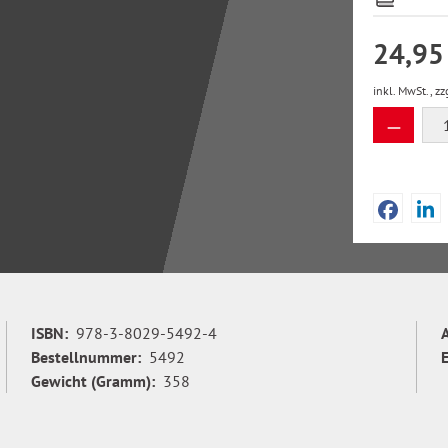
24,95
inkl. MwSt., zz
Produkt
ISBN:
978-3-8029-5492-4
Bestellnummer:
5492
Gewicht (Gramm):
358