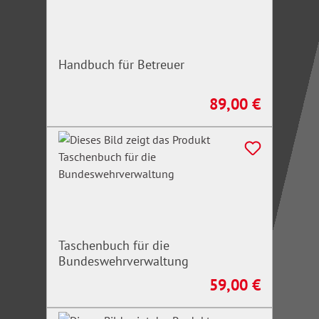
Handbuch für Betreuer
89,00 €
Regulärer Preis:
Taschenbuch für die
Bundeswehrverwaltung
59,00 €
Regulärer Preis: