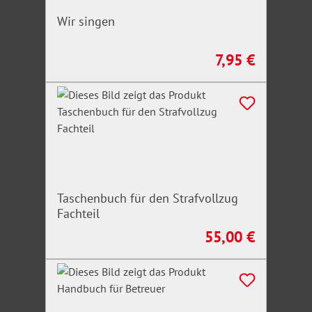
Wir singen
7,95 €
Regulärer Preis:
Taschenbuch für den Strafvollzug
Fachteil
55,00 €
Regulärer Preis: