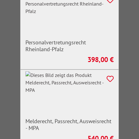
Personalvertretungsrecht
Rheinland-Pfalz
398,00 €
Regulärer Preis:
Melderecht, Passrecht, Ausweisrecht
- MPA
540,00 €
Regulärer Preis: