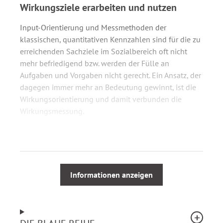
Wirkungsziele erarbeiten und nutzen
Input-Orientierung und Messmethoden der
klassischen, quantitativen Kennzahlen sind für die zu
erreichenden Sachziele im Sozialbereich oft nicht
mehr befriedigend bzw. werden der Fülle an
Aufgaben und Vorgaben nicht gerecht. Ein Ansatz, der
dagegen immer mehr an Bedeutung gewinnt, ist die
Wirkungsorientierung und damit verbunden die
Wirkungsmessung.
Die Autorin zeigt in dem Buch
Wirkungsorientierung
und Wirkungsmessung in der regionalen
Integrationsarbeit
anhand des österreichischen
Projekts „Regionales Kompetenzzentrum für
Informationen anzeigen
Integration und Diversität (ReKI)“
Handlungsempfehlungen auf, wie die Arbeit mit
Wirkungszielen zum Organisationsalltag werden
kann. Für das Projekt ReKI sind exemplarisch