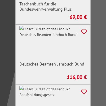
Taschenbuch für die
Bundeswehrverwaltung Plus
69,00 €
Regulärer Preis:
Deutsches Beamten-Jahrbuch Bund
116,00 €
Regulärer Preis: