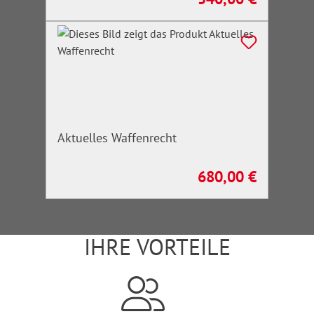
Aktuelles Waffenrecht
680,00 €
Regulärer Preis:
IHRE VORTEILE