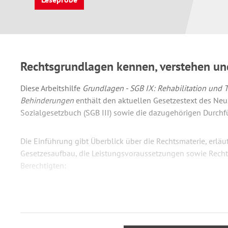
Rechtsgrundlagen kennen, verstehen u
Diese Arbeitshilfe
Grundlagen - SGB IX: Rehabilitation und
Behinderungen
enthält den aktuellen Gesetzestext des Ne
Sozialgesetzbuch (SGB III) sowie die dazugehörigen Durch
Die Einführung gibt Überblick über die Rechtsmaterie, erläut
Gesetzesaufbau, die Leistungsvoraussetzungen sowie Recht
Berechtigten:
Allgemeine Leistungsgrundsätze
Anspruch auf Leistungen zur Teilhabe
Leistungskatalog der Rehabilitationsleistungen