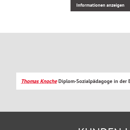
Individuelle Teilhabeplanung
Informationen anzeigen
Unterhaltssichernde Leistungen
Eingliederungshilfeleistungen
Bedarfsermittlung, Gesamtplanverfahren
Beschäftigungspflicht bei Schwerbehinderung
Rechte bei Schwerbehinderung
Ideal geeignet, um sich in das Rechtsgebiet einzuarbeiten, 
sowie zum schnellen Nachschlagen in der Praxis.
Thomas Knoche
Diplom-Sozialpädagoge in der B