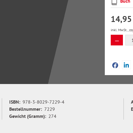
Buch
14,95
inkl. MwSt., zz
Produkt
ISBN:
978-3-8029-7229-4
Bestellnummer:
7229
Gewicht (Gramm):
274