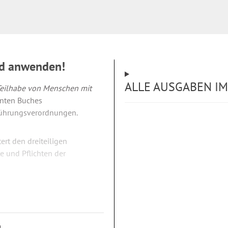
nd anwenden!
ALLE AUSGABEN IM
 Teilhabe von Menschen mit
unten Buches
führungsverordnungen.
ert den dreiteiligen
e und Pflichten der