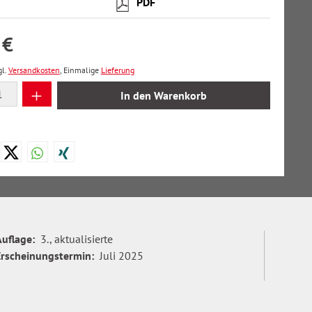
PDF
 €
gl.
Versandkosten
, Einmalige
Lieferung
 Anzahl: Gib den gewünschten Wert ein oder
In den Warenkorb
Auflage:
3., aktualisierte
Erscheinungstermin:
Juli 2025