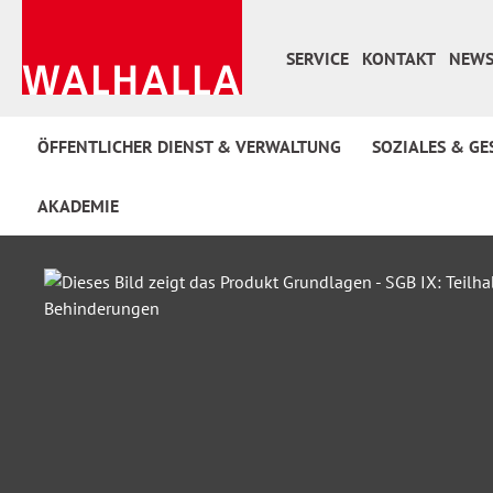
 Hauptinhalt springen
Zur Suche springen
Zur Hauptnavigation springen
SERVICE
KONTAKT
NEWS
ÖFFENTLICHER DIENST & VERWALTUNG
SOZIALES & GE
AKADEMIE
Bildergalerie überspringen