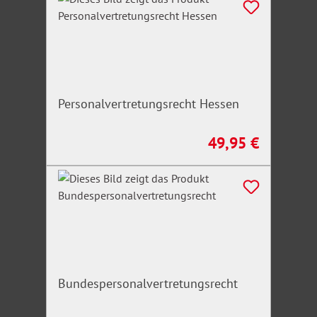
Personalvertretungsrecht Hessen
49,95 €
Regulärer Preis:
Bundespersonalvertretungsrecht