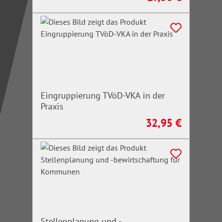
Eingruppierung TVöD-VKA in der
Praxis
32,95 €
Regulärer Preis:
Stellenplanung und -