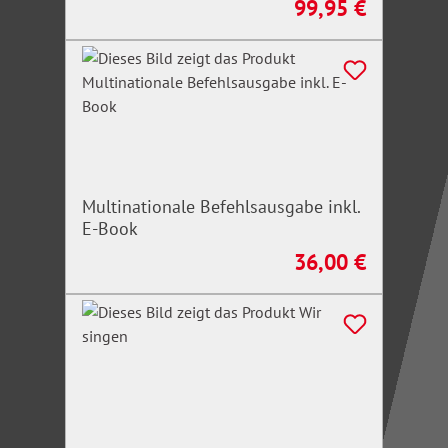
99,95 €
Regulärer Preis:
Multinationale Befehlsausgabe inkl.
E-Book
36,00 €
Regulärer Preis: