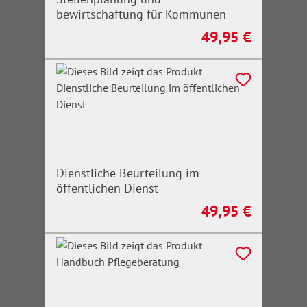
bewirtschaftung für Kommunen
49,95 €
Regulärer Preis:
Dienstliche Beurteilung im
öffentlichen Dienst
49,95 €
Regulärer Preis: