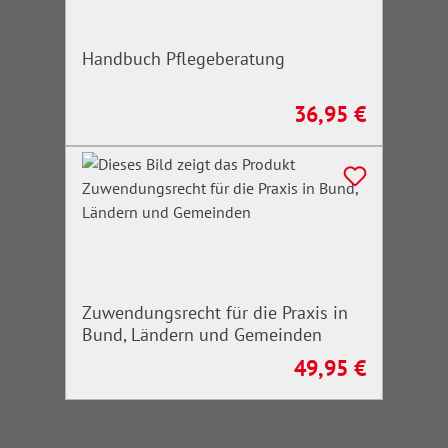
Handbuch Pflegeberatung
36,95 €
Regulärer Preis:
Zuwendungsrecht für die Praxis in
Bund, Ländern und Gemeinden
49,95 €
Regulärer Preis: