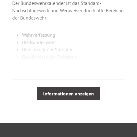
Der Bundeswehrkalender ist das Standard-
Nachschlagewerk und Wegweiser durch alle Bereiche
der Bundeswehr:
Wehrverfassung
Die Bundeswehr
Dienstrecht der Soldaten
Gebührnisse der Soldaten
Versorgung und Betreuung der Soldaten
Sonderteil Streitkräfte
Wehrpflicht
Personalvertretung u.a.
Informationen anzeigen
Das Werk enthält alle Gesetze, Verordnungen,
Vorschriften, Richtlinien und Verfügungen, die direkte
Auswirkungen auf Dienst, Stellung und Laufbahn der
Soldaten haben.