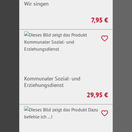
Wir singen
7,95 €
Regulärer Preis:
Kommunaler Sozial- und
Erziehungsdienst
29,95 €
Regulärer Preis: