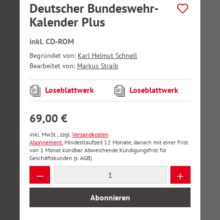
Deutscher Bundeswehr-
Kalender Plus
inkl. CD-ROM
Begründet von:
Karl Helmut Schnell
Bearbeitet von:
Markus Straib
Loseblattwerk
Loseblattwerk
69,00 €
inkl. MwSt., zzgl.
Versandkosten
Abonnement
, Mindestlaufzeit 12 Monate, danach mit einer Frist
von 1 Monat kündbar. Abweichende Kündigungsfrist für
Geschäftskunden (s. AGB)
Produkt Anzahl: Gib den gewünschten Wer
Abonnieren