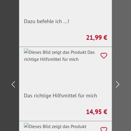
Dazu befehle ich ...!
21,99 €
Regulärer Preis:
Das richtige Hilfsmittel für mich
14,95 €
Regulärer Preis: