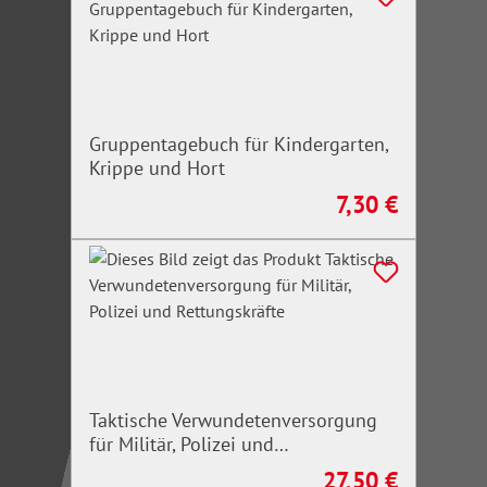
Gruppentagebuch für Kindergarten,
Krippe und Hort
7,30 €
Regulärer Preis:
Taktische Verwundetenversorgung
für Militär, Polizei und
Rettungskräfte
27,50 €
Regulärer Preis: