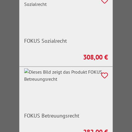
FOKUS Sozialrecht
308,00 €
Regulärer Preis:
FOKUS Betreuungsrecht