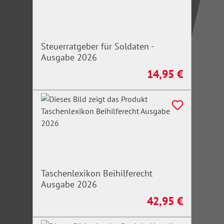
Steuerratgeber für Soldaten -
Ausgabe 2026
14,95 €
Regulärer Preis:
Taschenlexikon Beihilferecht
Ausgabe 2026
42,95 €
Regulärer Preis: