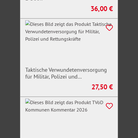
36,00 €
Regulärer Preis:
Taktische Verwundetenversorgung
für Militär, Polizei und
Rettungskräfte
27,50 €
Regulärer Preis: