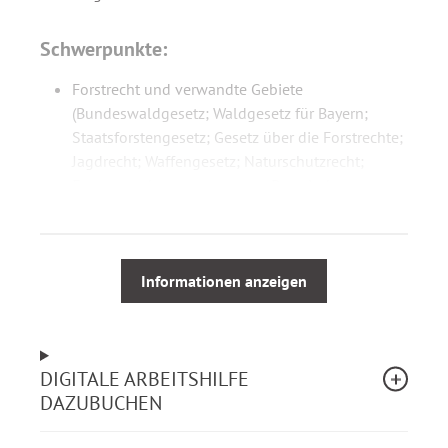
Schwerpunkte:
Forstrecht und verwandte Gebiete
(Bundeswaldgesetz; Waldgesetz für Bayern;
Staatsforstengesetz; Gesetz über die Forstrechte;
Jagdrecht; Waffengesetz; Naturschutzrecht;
Forstvermehrungsgutgesetz; Bayerisches
Straßen- und Wegegesetz; zahlreiche dazu
erlassene Rechtsverordnungen)
Dienstrecht (Verordnung über die Jäger- und
Falknerprüfung; Forstzulassungsgesetz; Vergabe
Informationen anzeigen
von Praktikantenplätzen; forstspezifische
Ausbildungsvorschriften)
Dienstwohnungsvorschriften
DIGITALE ARBEITSHILFE
Organisationsteil (Forstorganisationsgesetz;
DAZUBUCHEN
Verordnung über die Ämter für Ernährung,
Landwirtschaft und Forsten)