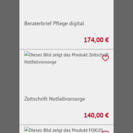
Beraterbrief Pflege digital
174,00 €
Regulärer Preis:
Zeitschrift Notfallvorsorge
140,00 €
Regulärer Preis: