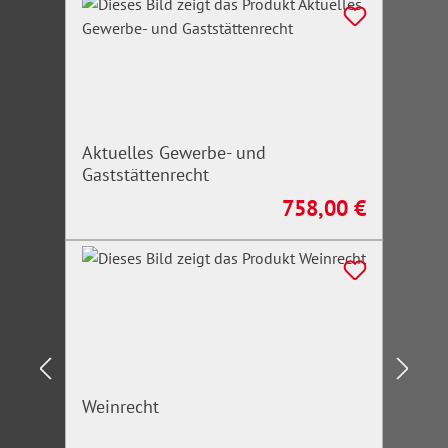
Aktuelles Gewerbe- und
Gaststättenrecht
758,00 €
Regulärer Preis:
Weinrecht