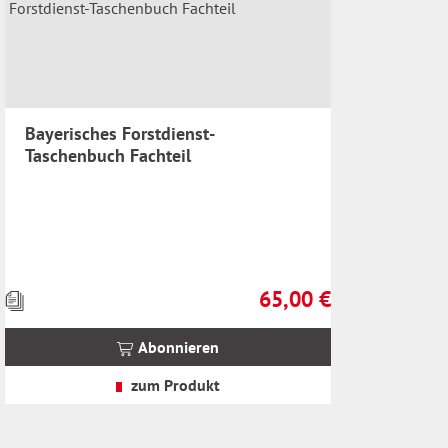
Bayerisches Forstdienst-
Taschenbuch Fachteil
65,00 €
Preise
Regulärer Preis:
inkl.
MwSt.
Abonnieren
zzgl.
Versandkosten
zum Produkt