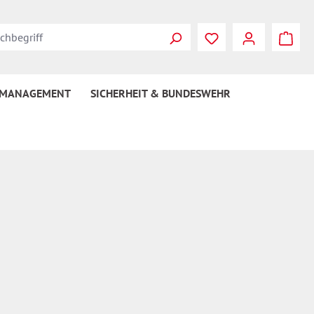
Du hast 0 Produkte
 MANAGEMENT
SICHERHEIT & BUNDESWEHR