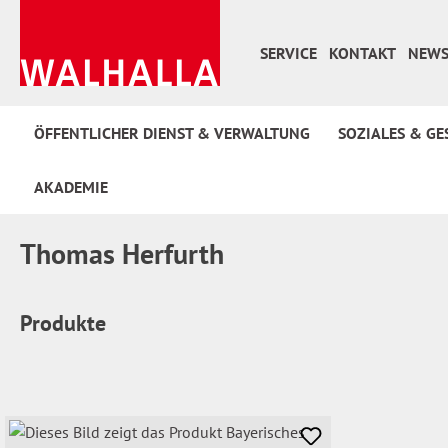
 Hauptinhalt springen
Zur Suche springen
Zur Hauptnavigation springen
SERVICE
KONTAKT
NEWS
ÖFFENTLICHER DIENST & VERWALTUNG
SOZIALES & GE
AKADEMIE
Thomas Herfurth
Produkte