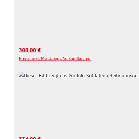
Regulärer Preis:
308,00 €
Preise inkl. MwSt. zzgl. Versandkosten
Regulärer Preis: