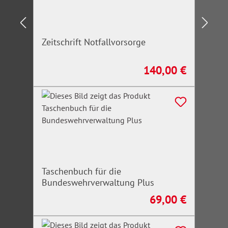
Zeitschrift Notfallvorsorge
140,00 €
Regulärer Preis:
Taschenbuch für die
Bundeswehrverwaltung Plus
69,00 €
Regulärer Preis: