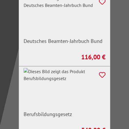
Deutsches Beamten-Jahrbuch Bund
116,00 €
Regulärer Preis:
Berufsbildungsgesetz