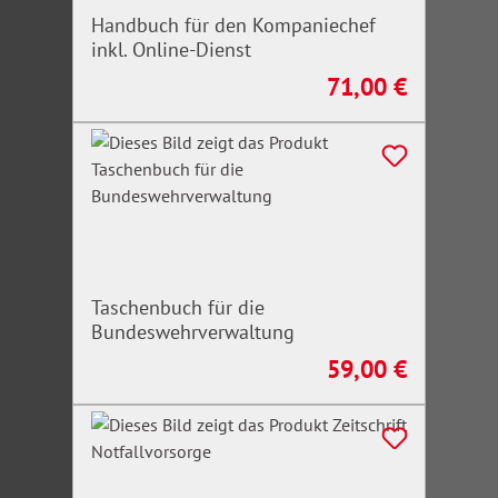
Handbuch für den Kompaniechef
inkl. Online-Dienst
71,00 €
Regulärer Preis:
Taschenbuch für die
Bundeswehrverwaltung
59,00 €
Regulärer Preis: