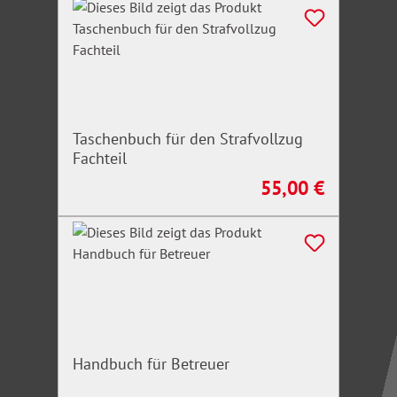
leicht verständliche Oberfläche
einfaches Arbeiten mit Textinhalten
laufende Aktualisierungen
Taschenbuch für den Strafvollzug
Fachteil
55,00 €
Regulärer Preis:
Handbuch für Betreuer