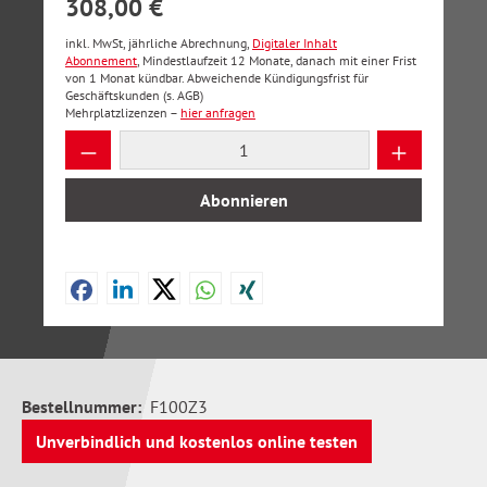
308,00 €
inkl. MwSt, jährliche Abrechnung,
Digitaler Inhalt
Abonnement
, Mindestlaufzeit 12 Monate, danach mit einer Frist
von 1 Monat kündbar. Abweichende Kündigungsfrist für
Geschäftskunden (s. AGB)
Mehrplatzlizenzen –
hier anfragen
Produkt Anzahl: Gib den gewünschten Wer
Abonnieren
Bestellnummer:
F100Z3
Unverbindlich und kostenlos online testen