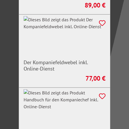
89,00 €
Regulärer Preis:
Der Kompaniefeldwebel inkl.
Online-Dienst
77,00 €
Regulärer Preis: