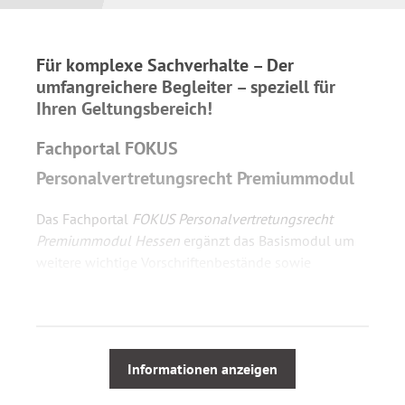
Für komplexe Sachverhalte – Der
umfangreichere Begleiter – speziell für
Ihren Geltungsbereich!
Fachportal FOKUS
Personalvertretungsrecht Premiummodul
Das Fachportal
FOKUS Personalvertretungsrecht
Premiummodul Hessen
ergänzt das Basismodul um
weitere wichtige Vorschriftenbestände sowie
Facherläuterungen und Ratgebern zu allen
relevanten und angrenzenden Bereichen der
Personalratsarbeit.
Informationen anzeigen
Das Fachportal
FOKUS Personalvertretungsrecht
Premiummodul Hessen
bietet uneingeschränkten