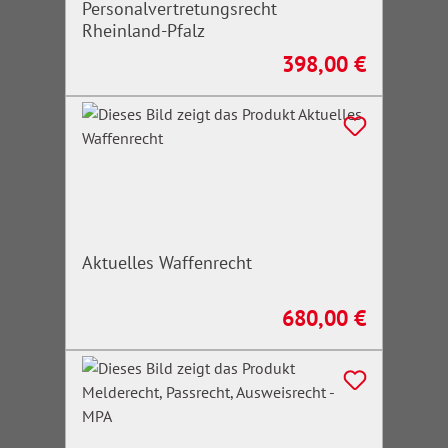
Personalvertretungsrecht
Rheinland-Pfalz
398,00 €
Regulärer Preis:
Aktuelles Waffenrecht
680,00 €
Regulärer Preis: